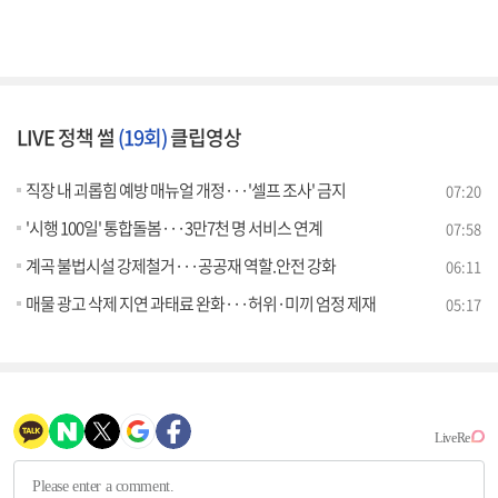
LIVE 정책 썰
(19회)
클립영상
직장 내 괴롭힘 예방 매뉴얼 개정···'셀프 조사' 금지
07:20
'시행 100일' 통합돌봄···3만7천 명 서비스 연계
07:58
계곡 불법시설 강제철거···공공재 역할.안전 강화
06:11
매물 광고 삭제 지연 과태료 완화···허위·미끼 엄정 제재
05:17