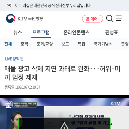
본
메
전
이 누리집은 대한민국 공식 전자정부 누리집입니다.
문
뉴
체
바
바
메
KTV 국민방송
온 에어
로
로
뉴
공식 누리집 주소 확인하기
메뉴 열기
가
가
바
go.kr 주소를 사용하는 누리집은 대한민국 정부기관이 관리하는 누리집입
기
기
로
뉴스
프로그램
온라인콘텐츠
편성표
니다.
가
이밖에 or.kr 또는 .kr등 다른 도메인 주소를 사용하고 있다면 아래 URL에
기
전체
정책
문화/교양
보도
특집
국가기념식
종영
서 도메인 주소를 확인해 보세요
운영중인 공식 누리집보기
LIVE 정책 썰
매물 광고 삭제 지연 과태료 완화···허위·미
끼 엄정 제재
등록일 : 2026.07.02 19:37