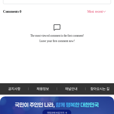
공지사항
채용정보
채널안내
찾아오시는 길
30128 세종특별자치시 정부2청사로 13 한국정책방송원 KTV
TEL: 044-204-8000
Copyrightⓒ KTV 국민방송 All Rights Reserved.