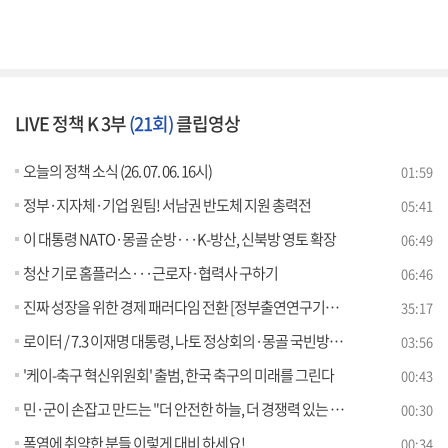
LIVE 정책 K 3부
(21회)
클립영상
오늘의 정책 소식 (26. 07. 06. 16시)
01:59
정부·지자체·기업 원팀! 서남권 반도체 지원 총력전
05:41
이 대통령 NATO·몽골 순방···K-방산, 신북방 영토 확장
06:49
청산 기로 홈플러스···근로자·협력사 구하기
06:46
진짜 성장을 위한 경제 패러다임 전환 [정부출연연구기관과 함께하는 정책 수다]
35:17
로이터 / 7.3 이재명 대통령, 나토 정상회의·몽골 국빈방문 [외신에 비친 한국]
03:56
'케이-축구 혁신위원회' 출범, 한국 축구의 미래를 그린다
00:43
민·군이 손잡고 만드는 "더 안전한 하늘, 더 경쟁력 있는 K-항공"
00:30
폭염에 취약한 분들 이렇게 대비 하세요!
00:34