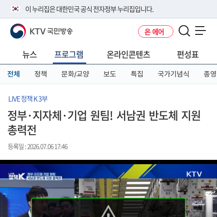
본
메
전
이 누리집은 대한민국 공식 전자정부 누리집입니다.
문
뉴
체
바
바
메
KTV 국민방송
온 에어
로
로
뉴
공식 누리집 주소 확인하기
메뉴 열기
가
가
바
go.kr 주소를 사용하는 누리집은 대한민국 정부기관이 관리하는 누리집입
기
기
로
뉴스
프로그램
온라인콘텐츠
편성표
니다.
가
이밖에 or.kr 또는 .kr등 다른 도메인 주소를 사용하고 있다면 아래 URL에
기
전체
정책
문화/교양
보도
특집
국가기념식
종영
서 도메인 주소를 확인해 보세요
운영중인 공식 누리집보기
LIVE 정책 K 3부
정부·지자체·기업 원팀! 서남권 반도체 지원
총력전
등록일 : 2026.07.06 17:46