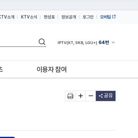
KTV소개
KTV소식
편성표
정보공개
로그인
모바일
164번
스카이라이프
검색
64번
채널안내 펼쳐
IPTV(KT, SKB, LGU+)
164번
스카이라이프
64번
IPTV(KT, SKB, LGU+)
츠
이용자 참여
164번
스카이라이프
공유