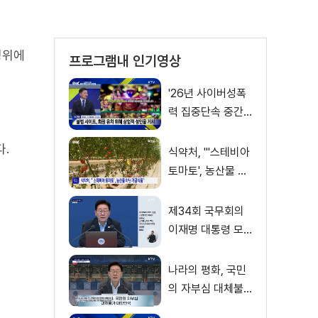
정위에
프로그램내 인기영상
'26년 사이버성폭
력 집중단속 중간
성과 발표···향후 추
.
진계획은?
식약처, "'스테비아
토마토', 농산물 아
닌 가공식품"
제34회 국무회의
이재명 대통령 모
두발언
나라의 평화, 국민
의 자부심 대체불
가 대한민국 이재