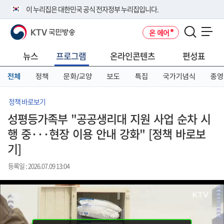
본
메
전
이 누리집은 대한민국 공식 전자정부 누리집입니다.
문
뉴
체
바
바
메
KTV 국민방송
온 에어
로
로
뉴
공식 누리집 주소 확인하기
메뉴 열기
가
가
바
go.kr 주소를 사용하는 누리집은 대한민국 정부기관이 관리하는 누리집입
기
기
로
뉴스
프로그램
온라인콘텐츠
편성표
니다.
가
이밖에 or.kr 또는 .kr등 다른 도메인 주소를 사용하고 있다면 아래 URL에
기
전체
정책
문화/교양
보도
특집
국가기념식
종영
서 도메인 주소를 확인해 보세요
운영중인 공식 누리집보기
정책 바로보기
성평등가족부 "공공생리대 지원 사업 순차 시
행 중···현장 이용 안내 강화" [정책 바로보
기]
등록일 : 2026.07.09 13:04