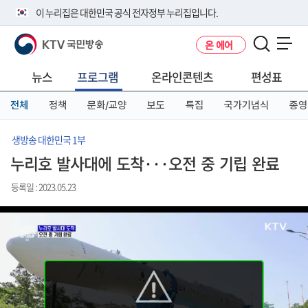
본
메
전
이 누리집은 대한민국 공식 전자정부 누리집입니다.
문
뉴
체
바
바
메
KTV 국민방송
온 에어
로
로
뉴
공식 누리집 주소 확인하기
메뉴 열기
가
가
바
go.kr 주소를 사용하는 누리집은 대한민국 정부기관이 관리하는 누리집입
기
기
로
뉴스
프로그램
온라인콘텐츠
편성표
니다.
가
이밖에 or.kr 또는 .kr등 다른 도메인 주소를 사용하고 있다면 아래 URL에
기
전체
정책
문화/교양
보도
특집
국가기념식
종영
서 도메인 주소를 확인해 보세요
운영중인 공식 누리집보기
생방송 대한민국 1부
누리호 발사대에 도착···오전 중 기립 완료
등록일 : 2023.05.23