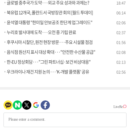
글로벌 중추국가 도약···외교 주요 성과와 과제는?
18:47
북유럽 12개국, 폴란드서 국방장관 회의 [월드 투데이]
06:14
윤석열 대통령 "한미일 안보공조 한단계 업그레이드"
02:06
누리호 발사대에 도착···오전 중 기립 완료
02:37
후쿠시마 시찰단, 원전 현장 방문···주요 시설물 점검
01:56
음식점 원산지 표시 대상 확대···"안전한 수산물 공급"
02:08
한-EU 정상회담···"그린 파트너십·보건 비상대응"
02:13
우크라이나 재건 지원 논의···'K-개발 플랫폼' 공유
02:56