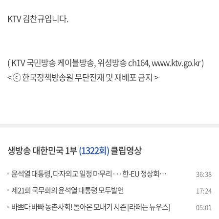
KTV 김찬규입니다.
( KTV 국민방송 케이블방송, 위성방송 ch164,
www.ktv.go.kr
)
< ⓒ 한국정책방송원 무단전재 및 재배포 금지 >
생방송 대한민국 1부
(1322회)
클립영상
윤석열 대통령, 다자외교 일정 마무리···한-EU 정상회담 주요 성과는?
36:38
제21회 국무회의 윤석열 대통령 모두발언
17:24
바쁘다 바빠 농촌사회! 돌아온 모내기 시즌 [라떼는 뉴우스]
05:01