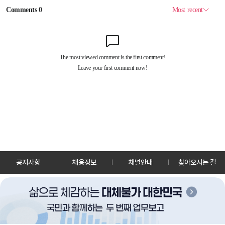
공지사항
채용정보
채널안내
찾아오시는 길
30128 세종특별자치시 정부2청사로 13 한국정책방송원 KTV
TEL: 044-204-8000
Copyrightⓒ KTV 국민방송 All Rights Reserved.
PC버전
앱 다운로드