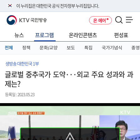
본
메
전
이 누리집은 대한민국 공식 전자정부 누리집입니다.
문
뉴
체
바
바
메
KTV 국민방송
온 에어
로
로
뉴
공식 누리집 주소 확인하기
메뉴 열기
가
가
바
go.kr 주소를 사용하는 누리집은 대한민국 정부기관이 관리하는 누리집입
기
기
로
뉴스
프로그램
온라인콘텐츠
편성표
니다.
가
이밖에 or.kr 또는 .kr등 다른 도메인 주소를 사용하고 있다면 아래 URL에
기
전체
정책
문화/교양
보도
특집
국가기념식
종영
서 도메인 주소를 확인해 보세요
운영중인 공식 누리집보기
생방송 대한민국 1부
글로벌 중추국가 도약···외교 주요 성과와 과
제는?
등록일 : 2023.05.23