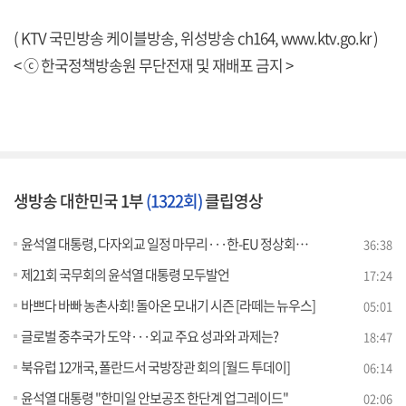
( KTV 국민방송 케이블방송, 위성방송 ch164,
www.ktv.go.kr
)
< ⓒ 한국정책방송원 무단전재 및 재배포 금지 >
생방송 대한민국 1부
(1322회)
클립영상
윤석열 대통령, 다자외교 일정 마무리···한-EU 정상회담 주요 성과는?
36:38
제21회 국무회의 윤석열 대통령 모두발언
17:24
바쁘다 바빠 농촌사회! 돌아온 모내기 시즌 [라떼는 뉴우스]
05:01
글로벌 중추국가 도약···외교 주요 성과와 과제는?
18:47
북유럽 12개국, 폴란드서 국방장관 회의 [월드 투데이]
06:14
윤석열 대통령 "한미일 안보공조 한단계 업그레이드"
02:06