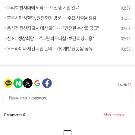
누리호 발사대에 도착···오전 중 기립 완료
02:37
후쿠시마 시찰단, 원전 현장 방문···주요 시설물 점검
01:56
음식점 원산지 표시 대상 확대···"안전한 수산물 공급"
02:08
한-EU 정상회담···"그린 파트너십·보건 비상대응"
02:13
우크라이나 재건 지원 논의···'K-개발 플랫폼' 공유
02:56