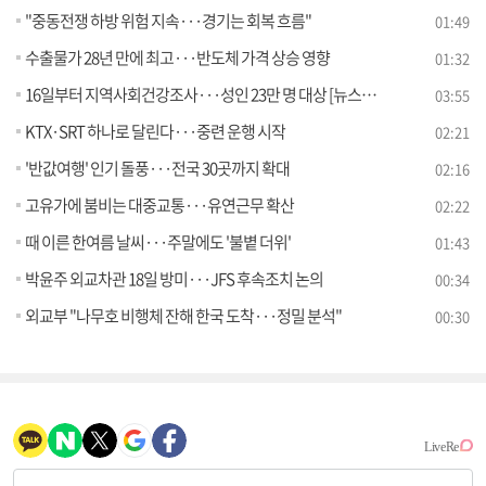
"중동전쟁 하방 위험 지속···경기는 회복 흐름"
01:49
수출물가 28년 만에 최고···반도체 가격 상승 영향
01:32
16일부터 지역사회건강조사···성인 23만 명 대상 [뉴스의 맥]
03:55
KTX·SRT 하나로 달린다···중련 운행 시작
02:21
'반값여행' 인기 돌풍···전국 30곳까지 확대
02:16
고유가에 붐비는 대중교통···유연근무 확산
02:22
때 이른 한여름 날씨···주말에도 '불볕 더위'
01:43
박윤주 외교차관 18일 방미···JFS 후속조치 논의
00:34
외교부 "나무호 비행체 잔해 한국 도착···정밀 분석"
00:30