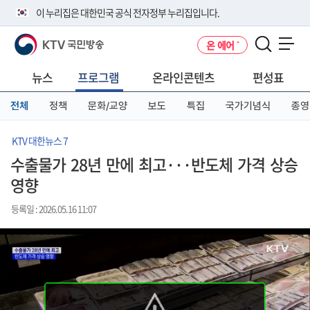
본
메
전
이 누리집은 대한민국 공식 전자정부 누리집입니다.
문
뉴
체
바
바
메
KTV 국민방송
온 에어
로
로
뉴
공식 누리집 주소 확인하기
메뉴 열기
가
가
바
go.kr 주소를 사용하는 누리집은 대한민국 정부기관이 관리하는 누리집입
기
기
로
뉴스
프로그램
온라인콘텐츠
편성표
니다.
가
이밖에 or.kr 또는 .kr등 다른 도메인 주소를 사용하고 있다면 아래 URL에
기
전체
정책
문화/교양
보도
특집
국가기념식
종영
서 도메인 주소를 확인해 보세요
운영중인 공식 누리집보기
KTV 대한뉴스 7
수출물가 28년 만에 최고···반도체 가격 상승
영향
등록일 : 2026.05.16 11:07