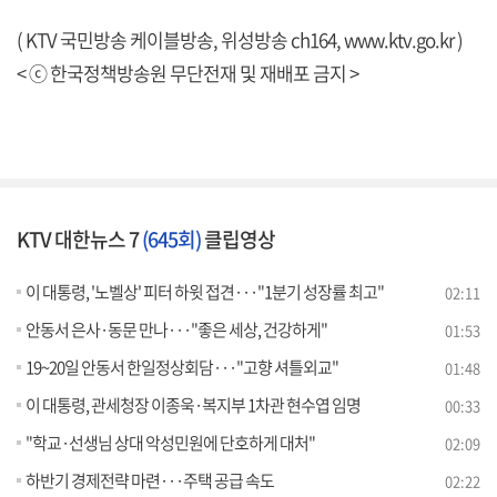
( KTV 국민방송 케이블방송, 위성방송 ch164,
www.ktv.go.kr
)
< ⓒ 한국정책방송원 무단전재 및 재배포 금지 >
KTV 대한뉴스 7
(645회)
클립영상
이 대통령, '노벨상' 피터 하윗 접견···"1분기 성장률 최고"
02:11
안동서 은사·동문 만나···"좋은 세상, 건강하게"
01:53
19~20일 안동서 한일정상회담···"고향 셔틀외교"
01:48
이 대통령, 관세청장 이종욱·복지부 1차관 현수엽 임명
00:33
"학교·선생님 상대 악성민원에 단호하게 대처"
02:09
하반기 경제전략 마련···주택 공급 속도
02:22