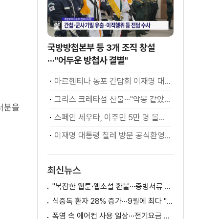
국방방첩본부 등 3개 조직 창설
···"어두운 방첩사 결별"
아르헨티나 동포 간담회 이재명 대통령 모두발언
그리스 크레타섬 산불···"악몽 같았다" [월드 투데이]
여러분을
스페인 세우타, 이주민 5만 명 몰려 [월드 투데이]
이재명 대통령 칠레 방문 공식환영식
최신뉴스
"복잡한 웹툰·웹소설 환불···증빙서류 요구까지"
식중독 환자 28% 증가···9월에 최다 "입추 방심 금물"
폭염 속 에어컨 사용 일상···전기요금 줄이려면?