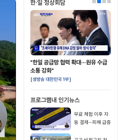
한·일 정상회담
0
1
2
3
"한일 공급망 협력 확대···원유 수급
소통 강화"
[생방송 대한민국 1부]
프로그램내 인기뉴스
무료 체험 이후 자
동 결제···피해 급증