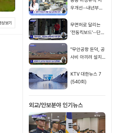
공공 비정규직 처
우개선···내년부터
'공정수당' 지급 [뉴
영상보기
스의 맥]
무면허로 달리는
'전동킥보드'···단속
사각지대
"무안공항 둔덕, 공
사비 아끼려 설치···
활주로 경사 원인"
KTV 대한뉴스 7
(540회)
외교/안보분야 인기뉴스