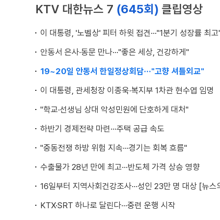
KTV 대한뉴스 7
(645회)
클립영상
이 대통령, '노벨상' 피터 하윗 접견···"1분기 성장률 최고
안동서 은사·동문 만나···"좋은 세상, 건강하게"
19~20일 안동서 한일정상회담···"고향 셔틀외교"
이 대통령, 관세청장 이종욱·복지부 1차관 현수엽 임명
"학교·선생님 상대 악성민원에 단호하게 대처"
하반기 경제전략 마련···주택 공급 속도
"중동전쟁 하방 위험 지속···경기는 회복 흐름"
수출물가 28년 만에 최고···반도체 가격 상승 영향
16일부터 지역사회건강조사···성인 23만 명 대상 [뉴스의
KTX·SRT 하나로 달린다···중련 운행 시작