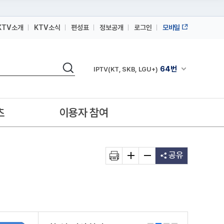
KTV소개
KTV소식
편성표
정보공개
로그인
모바일
164번
스카이라이프
검색
64번
채널안내 펼쳐
IPTV(KT, SKB, LGU+)
164번
스카이라이프
64번
IPTV(KT, SKB, LGU+)
츠
이용자 참여
164번
스카이라이프
공유