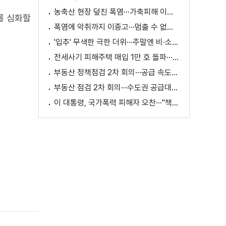
농축산 현장 덮친 폭염···가축피해 이틀 새 28만 마리↑
를 심화할
폭염에 악취까지 이중고···멈출 수 없는 필수노동
'입추' 무색한 극한 더위···주말엔 비·소나기
전세사기 피해주택 매입 1만 호 돌파···피해 지원 속도
부동산 정책점검 2차 회의···공급 속도전 본격화하나
부동산 점검 2차 회의···수도권 공급대책 논의
이 대통령, 국가폭력 피해자 오찬···"책임지고 치유"