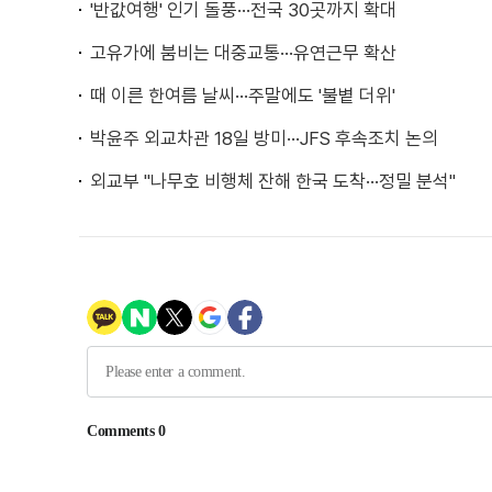
'반값여행' 인기 돌풍···전국 30곳까지 확대
고유가에 붐비는 대중교통···유연근무 확산
때 이른 한여름 날씨···주말에도 '불볕 더위'
박윤주 외교차관 18일 방미···JFS 후속조치 논의
외교부 "나무호 비행체 잔해 한국 도착···정밀 분석"