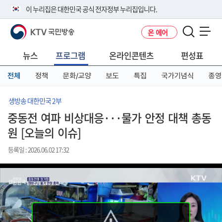
본
메
전
이 누리집은 대한민국 공식 전자정부 누리집입니다.
문
뉴
체
바
바
메
KTV 국민방송
온 에어
로
로
뉴
공식 누리집 주소 확인하기
메뉴 열기
가
가
바
go.kr 주소를 사용하는 누리집은 대한민국 정부기관이 관리하는 누리집입
기
기
로
뉴스
프로그램
온라인콘텐츠
편성표
니다.
가
이밖에 or.kr 또는 .kr등 다른 도메인 주소를 사용하고 있다면 아래 URL에
기
전체
정책
문화/교양
보도
특집
국가기념식
종영
서 도메인 주소를 확인해 보세요
운영중인 공식 누리집보기
생방송 대한민국 2부
중동전 여파 비상대응···물가 안정 대책 총동
원 [오늘의 이슈]
등록일 : 2026.06.02 17:32