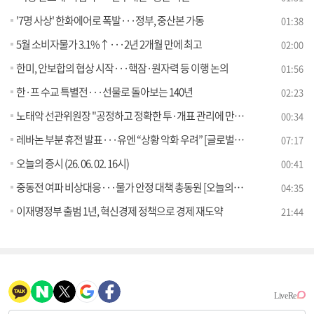
'7명 사상' 한화에어로 폭발···정부, 중산본 가동
01:38
5월 소비자물가 3.1%↑···2년 2개월 만에 최고
02:00
한미, 안보합의 협상 시작···핵잠·원자력 등 이행 논의
01:56
한·프 수교 특별전···선물로 돌아보는 140년
02:23
노태악 선관위원장 "공정하고 정확한 투·개표 관리에 만전"
00:34
레바논 부분 휴전 발표···유엔 “상황 악화 우려” [글로벌 핫이슈]
07:17
오늘의 증시 (26. 06. 02. 16시)
00:41
중동전 여파 비상대응···물가 안정 대책 총동원 [오늘의 이슈]
04:35
이재명정부 출범 1년, 혁신경제 정책으로 경제 재도약
21:44