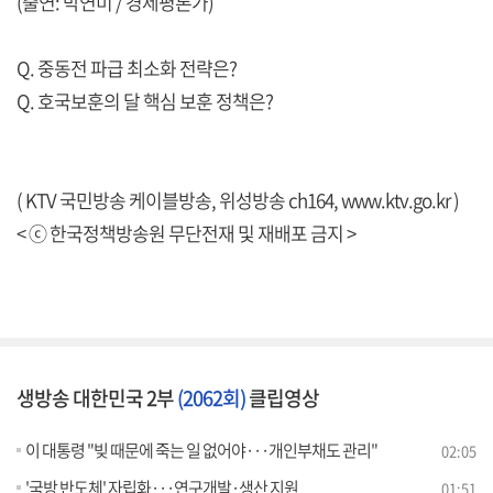
(출연: 박연미 / 경제평론가)
Q. 중동전 파급 최소화 전략은?
Q. 호국보훈의 달 핵심 보훈 정책은?
( KTV 국민방송 케이블방송, 위성방송 ch164,
www.ktv.go.kr
)
< ⓒ 한국정책방송원 무단전재 및 재배포 금지 >
생방송 대한민국 2부
(2062회)
클립영상
이 대통령 "빚 때문에 죽는 일 없어야···개인부채도 관리"
02:05
'국방 반도체' 자립화···연구개발·생산 지원
01:51