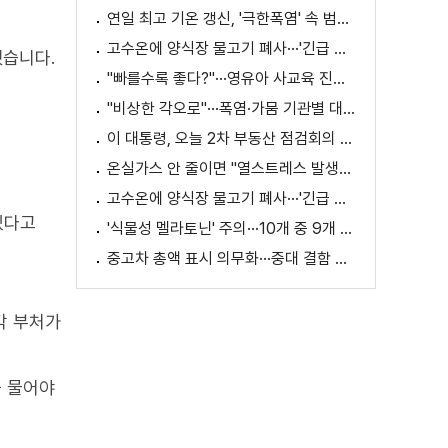
연일 최고 기온 갱신, '극한폭염' 속 범정부 피해 예방 대책은? [정.주.행]
고수온에 양식장 물고기 폐사···'긴급 방류' 지원
했습니다.
"빠를수록 좋다?"···영유아 사교육 진실과 해법은?
"비상한 각오로"···폭염·가뭄 기관별 대책은?
이 대통령, 오늘 2차 부동산 점검회의 주재
온실가스 안 줄이면 "열스트레스 발생일 29배 증가"
고수온에 양식장 물고기 폐사···'긴급 방류' 지원
있다고
'식물성 멜라토닌' 주의···10개 중 9개 처방 용량 초과
중고차 총액 표시 의무화···중대 결함 시 '계약 해제'
각 부처가
을 물어야