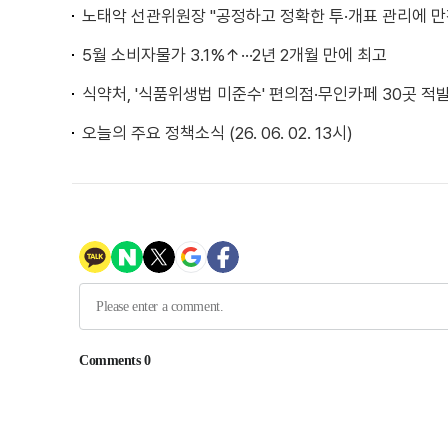
노태악 선관위원장 "공정하고 정확한 투·개표 관리에 만
5월 소비자물가 3.1%↑···2년 2개월 만에 최고
식약처, '식품위생법 미준수' 편의점·무인카페 30곳 적
오늘의 주요 정책소식 (26. 06. 02. 13시)