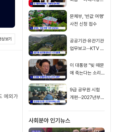
협력 확대"
문체부, '반값 여행'
사전 신청 접수
영상보기
공공기관·유관기관
업무보고···KTV 생
중계
이 대통령 "빚 때문
에 죽는다는 소리
안 나와야"
9급 공무원 시험
도 예외가
개편···2027년부터
과목 당 25문항
사회분야 인기뉴스