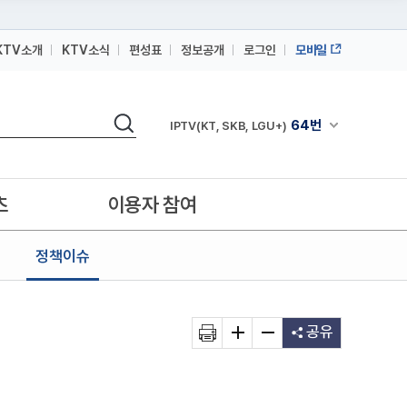
KTV소개
KTV소식
편성표
정보공개
로그인
모바일
164번
스카이라이프
검색
64번
채널안내 펼쳐
IPTV(KT, SKB, LGU+)
164번
스카이라이프
64번
IPTV(KT, SKB, LGU+)
츠
이용자 참여
164번
스카이라이프
정책이슈
공유