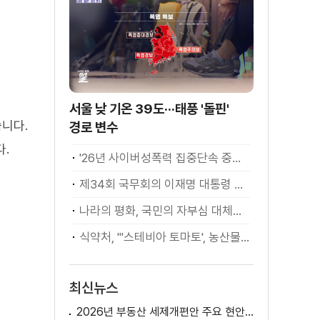
서울 낮 기온 39도···태풍 '돌핀'
니다.
경로 변수
.
'26년 사이버성폭력 집중단속 중간성과 발표···향후 추진계획은?
제34회 국무회의 이재명 대통령 모두발언
나라의 평화, 국민의 자부심 대체불가 대한민국 이재명 대통령 모두말씀
식약처, "'스테비아 토마토', 농산물 아닌 가공식품"
최신뉴스
2026년 부동산 세제개편안 주요 현안 팩트체크 [K-정책 사용법]