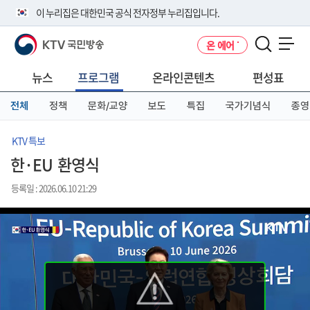
본
메
전
이 누리집은 대한민국 공식 전자정부 누리집입니다.
문
뉴
체
바
바
메
KTV 국민방송
온 에어
로
로
뉴
공식 누리집 주소 확인하기
메뉴 열기
가
가
바
go.kr 주소를 사용하는 누리집은 대한민국 정부기관이 관리하는 누리집입
기
기
로
뉴스
프로그램
온라인콘텐츠
편성표
니다.
가
이밖에 or.kr 또는 .kr등 다른 도메인 주소를 사용하고 있다면 아래 URL에
기
전체
정책
문화/교양
보도
특집
국가기념식
종영
서 도메인 주소를 확인해 보세요
운영중인 공식 누리집보기
KTV 특보
한·EU 환영식
등록일 : 2026.06.10 21:29