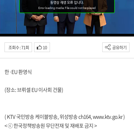
조회수 : 71회
10
공유하기
한·EU 환영식
(장소: 브뤼셀 EU 이사회 건물)
( KTV 국민방송 케이블방송, 위성방송 ch164,
www.ktv.go.kr
)
< ⓒ 한국정책방송원 무단전재 및 재배포 금지 >