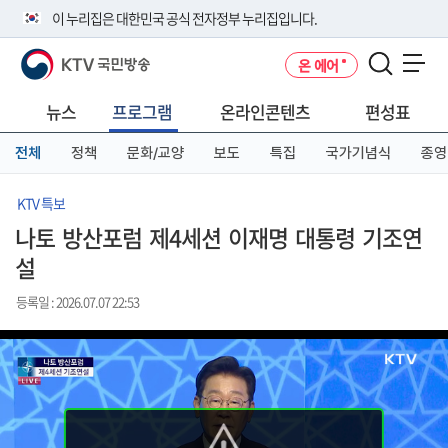
본
메
전
이 누리집은 대한민국 공식 전자정부 누리집입니다.
문
뉴
체
바
바
메
KTV 국민방송
온 에어
로
로
뉴
공식 누리집 주소 확인하기
메뉴 열기
가
가
바
go.kr 주소를 사용하는 누리집은 대한민국 정부기관이 관리하는 누리집입
기
기
로
뉴스
프로그램
온라인콘텐츠
편성표
니다.
가
이밖에 or.kr 또는 .kr등 다른 도메인 주소를 사용하고 있다면 아래 URL에
기
전체
정책
문화/교양
보도
특집
국가기념식
종영
서 도메인 주소를 확인해 보세요
운영중인 공식 누리집보기
KTV 특보
나토 방산포럼 제4세션 이재명 대통령 기조연
설
등록일 : 2026.07.07 22:53