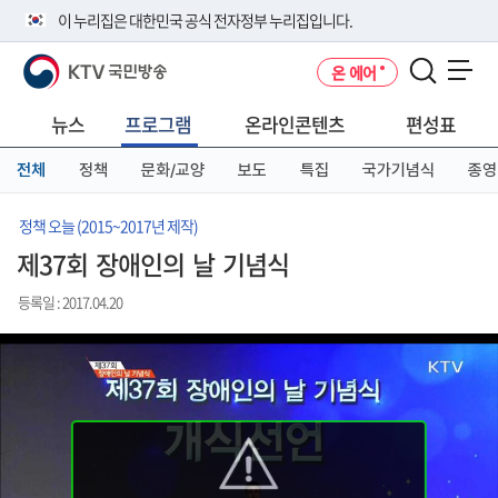
본
메
전
이 누리집은 대한민국 공식 전자정부 누리집입니다.
문
뉴
체
바
바
메
KTV 국민방송
온 에어
로
로
뉴
공식 누리집 주소 확인하기
메뉴 열기
가
가
바
go.kr 주소를 사용하는 누리집은 대한민국 정부기관이 관리하는 누리집입
기
기
로
뉴스
프로그램
온라인콘텐츠
편성표
니다.
가
이밖에 or.kr 또는 .kr등 다른 도메인 주소를 사용하고 있다면 아래 URL에
기
전체
정책
문화/교양
보도
특집
국가기념식
종영
서 도메인 주소를 확인해 보세요
운영중인 공식 누리집보기
정책 오늘 (2015~2017년 제작)
제37회 장애인의 날 기념식
등록일 : 2017.04.20