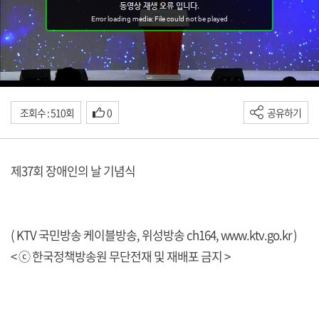
조회수 : 510회
0
공유하기
제37회 장애인의 날 기념식
( KTV 국민방송 케이블방송, 위성방송 ch164,
www.ktv.go.kr
)
< ⓒ 한국정책방송원 무단전재 및 재배포 금지 >