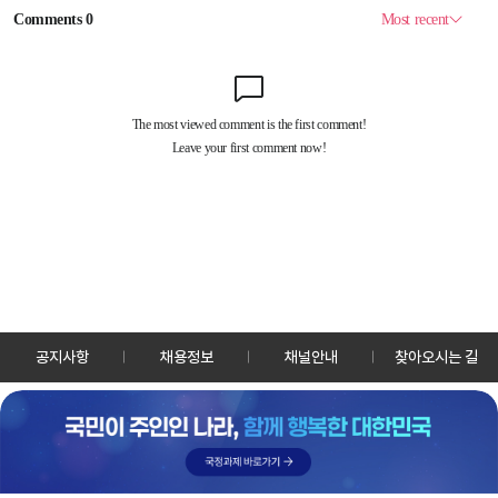
공지사항
채용정보
채널안내
찾아오시는 길
30128 세종특별자치시 정부2청사로 13 한국정책방송원 KTV
TEL: 044-204-8000
Copyrightⓒ KTV 국민방송 All Rights Reserved.
PC버전
앱 다운로드