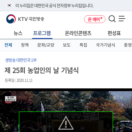
본
메
전
이 누리집은 대한민국 공식 전자정부 누리집입니다.
문
뉴
체
바
바
메
KTV 국민방송
온 에어
로
로
뉴
공식 누리집 주소 확인하기
메뉴 열기
가
가
바
go.kr 주소를 사용하는 누리집은 대한민국 정부기관이 관리하는 누리집입
기
기
로
뉴스
프로그램
온라인콘텐츠
편성표
니다.
가
이밖에 or.kr 또는 .kr등 다른 도메인 주소를 사용하고 있다면 아래 URL에
기
전체
정책
문화/교양
보도
특집
국가기념식
종영
서 도메인 주소를 확인해 보세요
운영중인 공식 누리집보기
생방송 대한민국 1부
제 25회 농업인의 날 기념식
등록일 : 2020.11.11