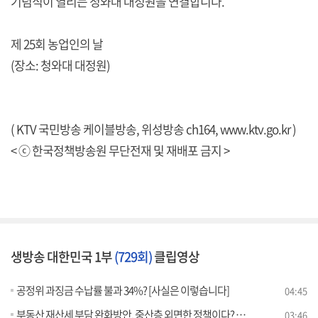
기념식이 열리는 청와대 대정원을 연결합니다.
제 25회 농업인의 날
(장소: 청와대 대정원)
( KTV 국민방송 케이블방송, 위성방송 ch164,
www.ktv.go.kr
)
< ⓒ 한국정책방송원 무단전재 및 재배포 금지 >
생방송 대한민국 1부
(729회)
클립영상
공정위 과징금 수납률 불과 34%? [사실은 이렇습니다]
04:45
부동산 재산세 부담 완화방안, 중산층 외면한 정책이다? [사실은 이렇습니다]
03:46