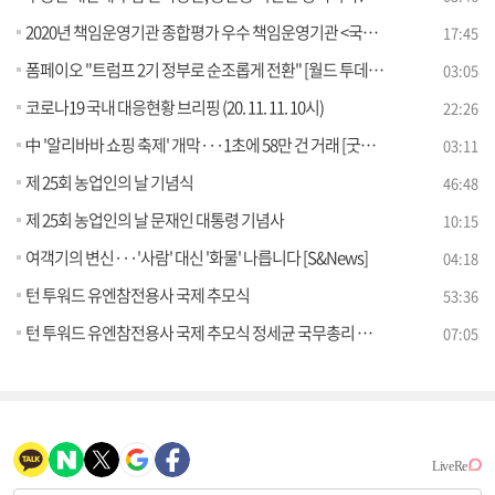
2020년 책임운영기관 종합평가 우수 책임운영기관 <국립국제교육원>
17:45
폼페이오 "트럼프 2기 정부로 순조롭게 전환" [월드 투데이]
03:05
코로나19 국내 대응현황 브리핑 (20. 11. 11. 10시)
22:26
中 '알리바바 쇼핑 축제' 개막···1초에 58만 건 거래 [굿모닝 해외토픽]
03:11
제 25회 농업인의 날 기념식
46:48
제 25회 농업인의 날 문재인 대통령 기념사
10:15
여객기의 변신···'사람' 대신 '화물' 나릅니다 [S&News]
04:18
턴 투워드 유엔참전용사 국제 추모식
53:36
턴 투워드 유엔참전용사 국제 추모식 정세균 국무총리 기념사
07:05