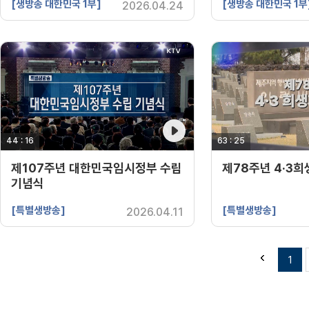
[생방송 대한민국 1부]
[생방송 대한민국 1부
2026.04.24
44 : 16
영상 재생시간
63 : 25
영상 재생시간
제107주년 대한민국임시정부 수립
제78주년 4·3
기념식
[특별생방송]
[특별생방송]
2026.04.11
1