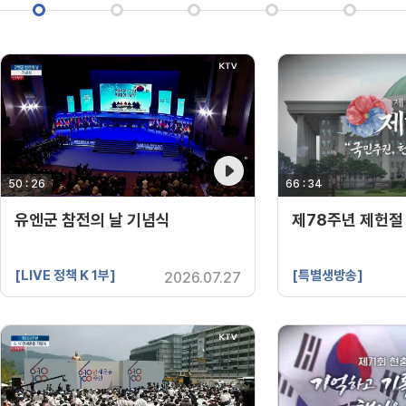
50 : 26
영상 재생시간
66 : 34
영상 재생시간
유엔군 참전의 날 기념식
제78주년 제헌절
[LIVE 정책 K 1부]
[특별생방송]
2026.07.27