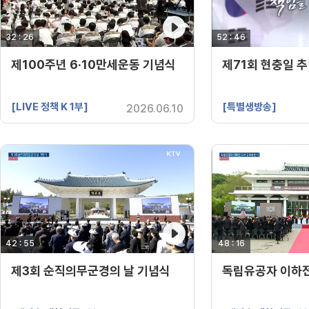
32 : 26
영상 재생시간
52 : 46
영상 재생시간
제100주년 6·10만세운동 기념식
제71회 현충일 
[LIVE 정책 K 1부]
[특별생방송]
2026.06.10
42 : 55
영상 재생시간
48 : 16
영상 재생시간
제3회 순직의무군경의 날 기념식
독립유공자 이하전