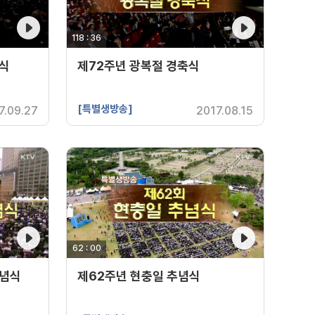
118 : 36
영상 재생시간
념식
제72주년 광복절 경축식
[특별생방송]
7.09.27
2017.08.15
62 : 00
영상 재생시간
기념식
제62주년 현충일 추념식