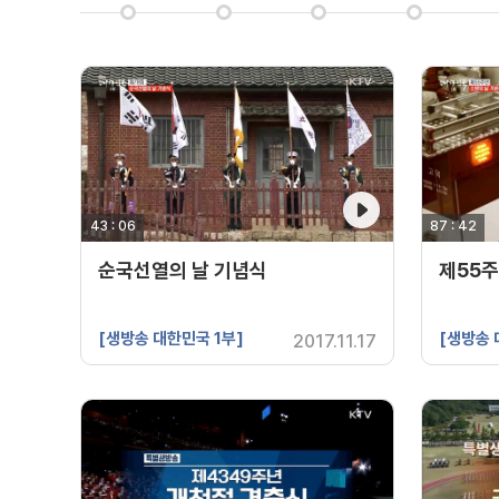
43 : 06
영상 재생시간
87 : 42
영상 재생시
순국선열의 날 기념식
제55주
[생방송 대한민국 1부]
[생방송 
2017.11.17