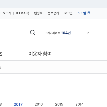
164번
스카이라이프
KTV소개
KTV소식
편성표
정보공개
로그인
모바일
64번
IPTV(KT, SKB, LGU+)
164번
스카이라이프
검색
채널안내 펼쳐
64번
IPTV(KT, SKB, LGU+)
164번
스카이라이프
츠
이용자 참여
영
2017
8
2016
2015
2014