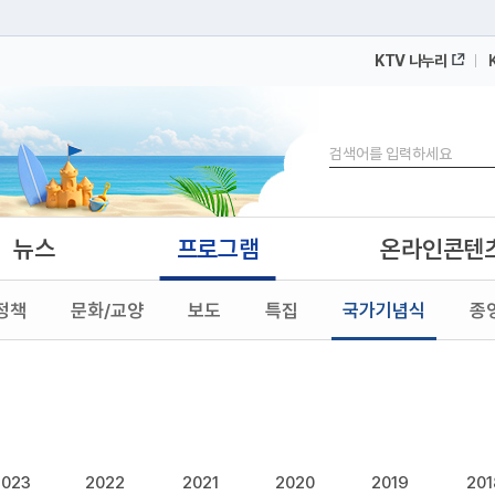
KTV 나누리
 누리집입니다.
 아래 URL에서 도메인 주소를 확인해 보세요
검색
뉴스
프로그램
온라인콘텐
정책
문화/교양
보도
특집
국가기념식
종
2023
2022
2021
2020
2019
201