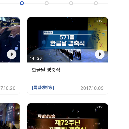
44 : 20
영상 재생시간
한글날 경축식
[특별생방송]
7.10.20
2017.10.09