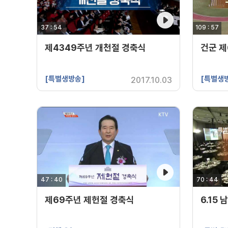
37 : 54
영상 재생시간
109 : 57
영상 재생시
제4349주년 개천절 경축식
건군 제
[특별생방송]
[특별생
2017.10.03
47 : 40
영상 재생시간
70 : 44
영상 재생시
제69주년 제헌절 경축식
6.15