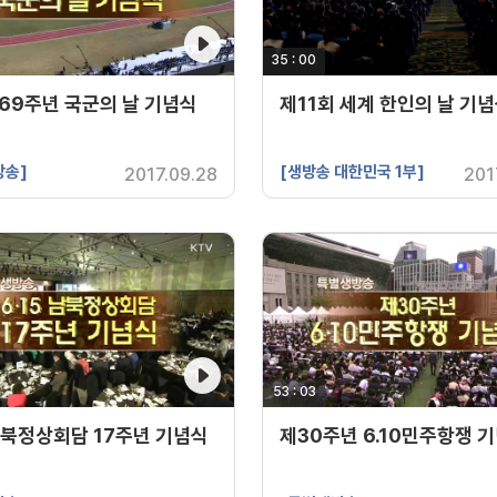
간
35 : 00
영상 재생시간
69주년 국군의 날 기념식
제11회 세계 한인의 날 기
방송]
[생방송 대한민국 1부]
2017.09.28
201
간
53 : 03
영상 재생시간
 남북정상회담 17주년 기념식
제30주년 6.10민주항쟁 