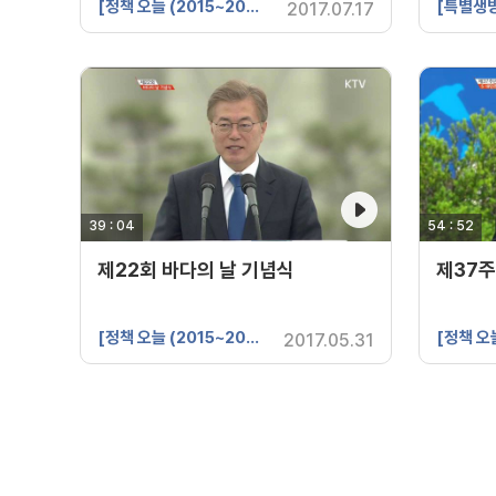
[정책 오늘 (2015~2017년 제작)]
[특별생
2017.07.17
39 : 04
영상 재생시간
54 : 52
영상 재생시
제22회 바다의 날 기념식
제37주
[정책 오늘 (2015~2017년 제작)]
2017.05.31