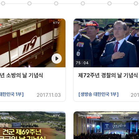
간
75 : 04
영상 재생시간
년 소방의 날 기념식
제72주년 경찰의 날 기념식
대한민국 1부]
[생방송 대한민국 1부]
2017.11.03
201