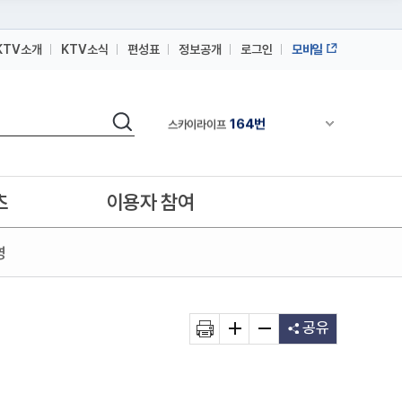
KTV소개
KTV소식
편성표
정보공개
로그인
모바일
164번
스카이라이프
64번
IPTV(KT, SKB, LGU+)
검색
164번
채널안내 펼쳐
스카이라이프
64번
IPTV(KT, SKB, LGU+)
164번
스카이라이프
츠
이용자 참여
영
공유