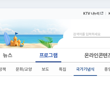
KTV 나누리
 누리집입니다.
 아래 URL에서 도메인 주소를 확인해 보세요
검색
뉴스
프로그램
온라인콘텐
정책
문화/교양
보도
특집
국가기념식
종