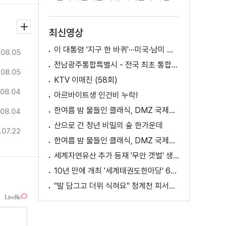
최신영상
이 대통령 '지구 한 바퀴'···미국·남미 순방 성과는? / AX 대전환의 시대! 국민 위한 적극 행정은?
.08.05
전남광주통합특별시 - 전국 최초 통합돌봄 모델
.08.05
KTV 이매진 (58회)
08.04
아르바이트생 인건비 누락!
한여름 밤 물들인 클래식, DMZ 국제음악제 성황
08.04
산으로 간 청년 비밀의 숲 한가운데
.07.22
한여름 밤 물들인 클래식, DMZ 국제음악제 성황
세계자연유산 추가 등재 '무안 갯벌' 생태 체험
10년 만에 개최 '세계태권도한마당' 61개국 참가
"발 담그고 더위 식혀요" 청계천 피서지로 인기