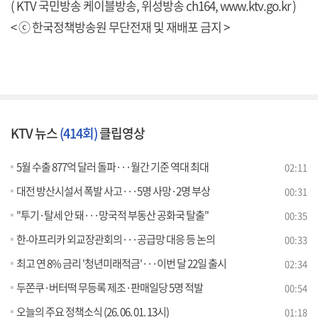
( KTV 국민방송 케이블방송, 위성방송 ch164,
www.ktv.go.kr
)
< ⓒ 한국정책방송원 무단전재 및 재배포 금지 >
KTV 뉴스
(414회)
클립영상
5월 수출 877억 달러 돌파···월간 기준 역대 최대
02:11
대전 방산시설서 폭발 사고···5명 사망·2명 부상
00:31
"투기·탈세 안 돼···망국적 부동산 공화국 탈출"
00:35
한-아프리카 외교장관회의···공급망 대응 등 논의
00:33
최고 연 8% 금리 '청년미래적금'···이번 달 22일 출시
02:34
두쫀쿠·버터떡 무등록 제조·판매일당 5명 적발
00:54
오늘의 주요 정책소식 (26. 06. 01. 13시)
01:18