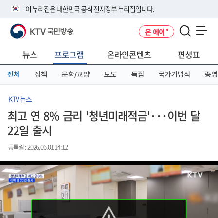
본
메
전
이 누리집은 대한민국 공식 전자정부 누리집입니다.
문
뉴
체
바
바
메
KTV 국민방송
온 에어
로
로
뉴
공식 누리집 주소 확인하기
메뉴 열기
가
가
바
go.kr 주소를 사용하는 누리집은 대한민국 정부기관이 관리하는 누리집입
기
기
로
뉴스
프로그램
온라인콘텐츠
편성표
니다.
가
이밖에 or.kr 또는 .kr등 다른 도메인 주소를 사용하고 있다면 아래 URL에
기
전체
정책
문화/교양
보도
특집
국가기념식
종영
서 도메인 주소를 확인해 보세요
운영중인 공식 누리집보기
KTV 뉴스
최고 연 8% 금리 '청년미래적금'···이번 달
22일 출시
등록일 : 2026.06.01 14:12