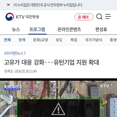
본
메
전
이 누리집은 대한민국 공식 전자정부 누리집입니다.
문
뉴
체
바
바
메
KTV 국민방송
온 에어
로
로
뉴
공식 누리집 주소 확인하기
메뉴 열기
가
가
바
go.kr 주소를 사용하는 누리집은 대한민국 정부기관이 관리하는 누리집입
기
기
로
뉴스
프로그램
온라인콘텐츠
편성표
니다.
가
이밖에 or.kr 또는 .kr등 다른 도메인 주소를 사용하고 있다면 아래 URL에
기
전체
정책
문화/교양
보도
특집
국가기념식
종영
서 도메인 주소를 확인해 보세요
운영중인 공식 누리집보기
KTV 대한뉴스 7
고유가 대응 강화···유턴기업 지원 확대
등록일 : 2026.05.30 11:49