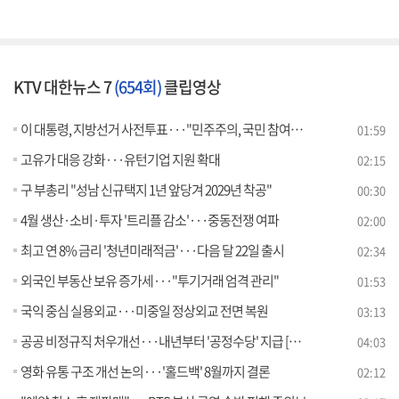
KTV 대한뉴스 7
(654회)
클립영상
이 대통령, 지방선거 사전투표···"민주주의, 국민 참여로 완성"
01:59
고유가 대응 강화···유턴기업 지원 확대
02:15
구 부총리 "성남 신규택지 1년 앞당겨 2029년 착공"
00:30
4월 생산·소비·투자 '트리플 감소'···중동전쟁 여파
02:00
최고 연 8% 금리 '청년미래적금'···다음 달 22일 출시
02:34
외국인 부동산 보유 증가세···"투기거래 엄격 관리"
01:53
국익 중심 실용외교···미중일 정상외교 전면 복원
03:13
공공 비정규직 처우개선···내년부터 '공정수당' 지급 [뉴스의 맥]
04:03
영화 유통 구조 개선 논의···'홀드백' 8월까지 결론
02:12