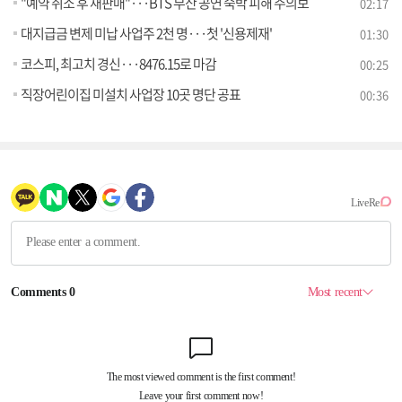
"예약 취소 후 재판매"···BTS 부산 공연 숙박 피해 주의보
02:17
대지급금 변제 미납 사업주 2천 명···첫 '신용제재'
01:30
코스피, 최고치 경신···8476.15로 마감
00:25
직장어린이집 미설치 사업장 10곳 명단 공표
00:36