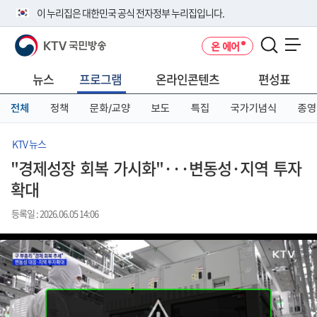
본
메
전
이 누리집은 대한민국 공식 전자정부 누리집입니다.
문
뉴
체
바
바
메
KTV 국민방송
온 에어
로
로
뉴
공식 누리집 주소 확인하기
메뉴 열기
가
가
바
go.kr 주소를 사용하는 누리집은 대한민국 정부기관이 관리하는 누리집입
기
기
로
뉴스
프로그램
온라인콘텐츠
편성표
니다.
가
이밖에 or.kr 또는 .kr등 다른 도메인 주소를 사용하고 있다면 아래 URL에
기
전체
정책
문화/교양
보도
특집
국가기념식
종영
서 도메인 주소를 확인해 보세요
운영중인 공식 누리집보기
KTV 뉴스
"경제성장 회복 가시화"···변동성·지역 투자
확대
등록일 : 2026.06.05 14:06