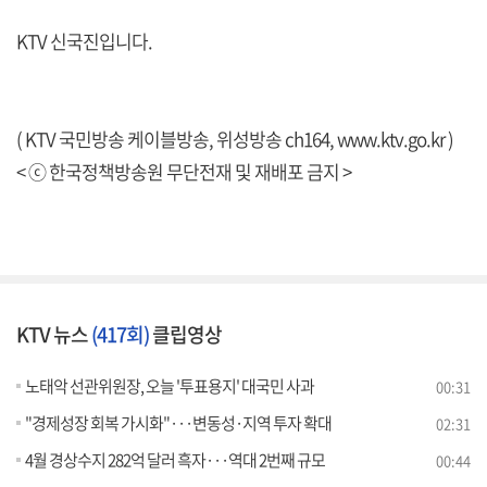
KTV 신국진입니다.
( KTV 국민방송 케이블방송, 위성방송 ch164,
www.ktv.go.kr
)
< ⓒ 한국정책방송원 무단전재 및 재배포 금지 >
KTV 뉴스
(417회)
클립영상
노태악 선관위원장, 오늘 '투표용지' 대국민 사과
00:31
"경제성장 회복 가시화"···변동성·지역 투자 확대
02:31
4월 경상수지 282억 달러 흑자···역대 2번째 규모
00:44