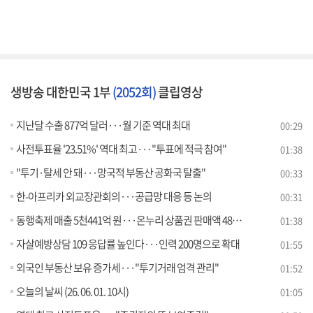
생방송 대한민국 1부
(2052회)
클립영상
지난달 수출 877억 달러···월 기준 역대 최대
00:29
사전투표율 '23.51%' 역대 최고···"투표에 적극 참여"
01:38
"투기·탈세 안 돼···망국적 부동산 공화국 탈출"
00:33
한-아프리카 외교장관회의···공급망 대응 등 논의
00:31
동행축제 매출 5천441억 원···온누리 상품권 판매액 48%↑
01:38
자살예방상담 109 응답률 높인다···인력 200명으로 확대
01:55
외국인 부동산 보유 증가세···"투기거래 엄격 관리"
01:52
오늘의 날씨 (26. 06. 01. 10시)
01:05