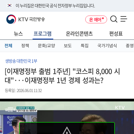
본
메
전
이 누리집은 대한민국 공식 전자정부 누리집입니다.
문
뉴
체
바
바
메
KTV 국민방송
온 에어
로
로
뉴
공식 누리집 주소 확인하기
메뉴 열기
가
가
바
go.kr 주소를 사용하는 누리집은 대한민국 정부기관이 관리하는 누리집입
기
기
로
뉴스
프로그램
온라인콘텐츠
편성표
니다.
가
이밖에 or.kr 또는 .kr등 다른 도메인 주소를 사용하고 있다면 아래 URL에
기
전체
정책
문화/교양
보도
특집
국가기념식
종영
서 도메인 주소를 확인해 보세요
운영중인 공식 누리집보기
생방송 대한민국 1부
[이재명정부 출범 1주년] "코스피 8,000 시
대"···이재명정부 1년 경제 성과는?
등록일 : 2026.06.01 11:32