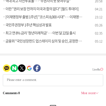
역대 최고 사전투표율···"주권자의 뜻 보여주길"
20:58
이란 "권리 보장 전까지 미국과 합의 없다" [월드 투데이]
04:21
[이재명정부 출범 1주년] "코스피 8,000 시대"···이재명정부 1년 경제 성과는?
23:12
국민주권정부 1주년 핵심성과 발표
05:26
최고 연 8% 금리 '청년미래적금'···이번 달 22일 출시
02:35
금융위 "국민성장펀드 업스테이지 심의 및 승인, 공정한 절차 따라 이뤄져" [정책 바로보기]
05:12