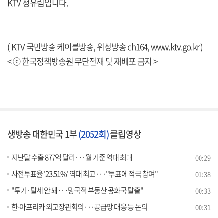
KTV 정유림입니다.
( KTV 국민방송 케이블방송, 위성방송 ch164,
www.ktv.go.kr
)
< ⓒ 한국정책방송원 무단전재 및 재배포 금지 >
생방송 대한민국 1부
(2052회)
클립영상
지난달 수출 877억 달러···월 기준 역대 최대
00:29
사전투표율 '23.51%' 역대 최고···"투표에 적극 참여"
01:38
"투기·탈세 안 돼···망국적 부동산 공화국 탈출"
00:33
한-아프리카 외교장관회의···공급망 대응 등 논의
00:31