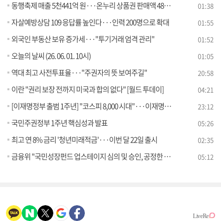
동행축제 매출 5천441억 원···온누리 상품권 판매액 48%↑
01:38
자살예방상담 109 응답률 높인다···인력 200명으로 확대
01:55
외국인 부동산 보유 증가세···"투기거래 엄격 관리"
01:52
오늘의 날씨 (26. 06. 01. 10시)
01:05
역대 최고 사전투표율···"주권자의 뜻 보여주길"
20:58
이란 "권리 보장 전까지 미국과 합의 없다" [월드 투데이]
04:21
[이재명정부 출범 1주년] "코스피 8,000 시대"···이재명정부 1년 경제 성과는?
23:12
국민주권정부 1주년 핵심성과 발표
05:26
최고 연 8% 금리 '청년미래적금'···이번 달 22일 출시
02:35
금융위 "국민성장펀드 업스테이지 심의 및 승인, 공정한 절차 따라 이뤄져" [정책 바로보기]
05:12