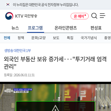
본
메
전
이 누리집은 대한민국 공식 전자정부 누리집입니다.
문
뉴
체
바
바
메
KTV 국민방송
온 에어
로
로
뉴
공식 누리집 주소 확인하기
메뉴 열기
가
가
바
go.kr 주소를 사용하는 누리집은 대한민국 정부기관이 관리하는 누리집입
기
기
로
뉴스
프로그램
온라인콘텐츠
편성표
니다.
가
이밖에 or.kr 또는 .kr등 다른 도메인 주소를 사용하고 있다면 아래 URL에
기
전체
정책
문화/교양
보도
특집
국가기념식
종영
서 도메인 주소를 확인해 보세요
운영중인 공식 누리집보기
생방송 대한민국 1부
외국인 부동산 보유 증가세···"투기거래 엄격
관리"
등록일 : 2026.06.01 11:31