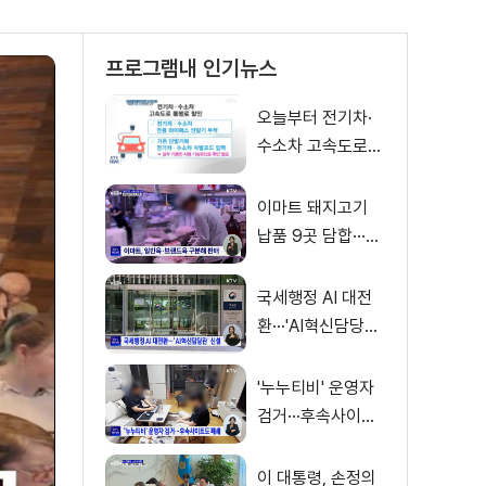
프로그램내 인기뉴스
오늘부터 전기차·
수소차 고속도로
통행료 50% 할인
이마트 돼지고기
납품 9곳 담합···과
징금 31억 원
국세행정 AI 대전
환···'AI혁신담당관'
신설
'누누티비' 운영자
검거···후속사이트
도 폐쇄
이 대통령, 손정의