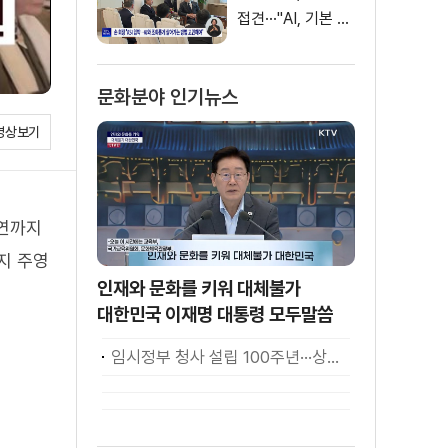
접견···"AI, 기본 인
프라로 누려야"
문화분야 인기뉴스
영상보기
강연까지
지 주영
인재와 문화를 키워 대체불가
대한민국 이재명 대통령 모두말씀
임시정부 청사 설립 100주년···상하이서 만난 K-컬처! [세계 속 한국]