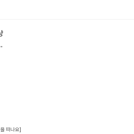
상
"
행을 떠나요]