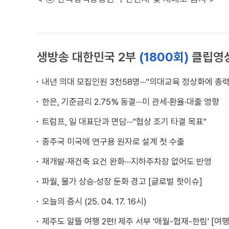
생방송 대한민국 2부
(1800회)
클립영
내년 의대 모집인원 3천58명···"의대교육 정상화에 총력
한은, 기준금리 2.75% 동결···미 관세·환율·대출 영향
트럼프, 일 대표단과 면담···"협상 조기 타결 목표"
종주국 미국에 연구용 원자로 설계 첫 수출
재개발·재건축 요건 완화···지하주차장 없어도 반영
파월, 물가 상승·성장 둔화 경고 [글로벌 핫이슈]
오늘의 증시 (25. 04. 17. 16시)
제주도 알뜰 여행 2편! 제주 서부 '애월-협재-한림' [여