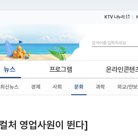
KTV 나누리
 누리집입니다.
 아래 URL에서 도메인 주소를 확인해 보세요
검색
뉴스
프로그램
온라인콘텐
최신뉴스
경제
사회
문화
과학
외교/안보
-컬처 영업사원이 뛴다]