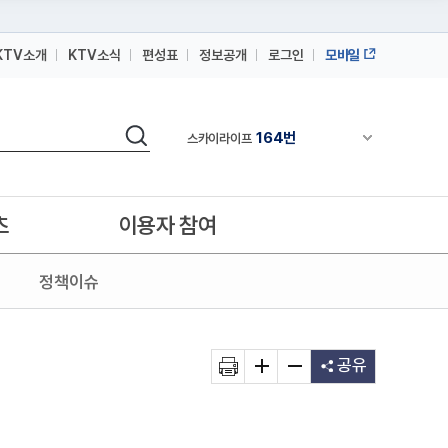
KTV소개
KTV소식
편성표
정보공개
로그인
모바일
164번
스카이라이프
64번
IPTV(KT, SKB, LGU+)
검색
164번
채널안내 펼쳐
스카이라이프
64번
IPTV(KT, SKB, LGU+)
164번
스카이라이프
츠
이용자 참여
정책이슈
공유