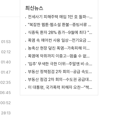
최신뉴스
전세사기 피해주택 매입 1만 호 돌파···피해 지원 속도
"복잡한 웹툰·웹소설 환불···증빙서류 요구까지"
식중독 환자 28% 증가···9월에 최다 "입추 방심 금물"
폭염 속 에어컨 사용 일상···전기요금 줄이려면?
01:53
농축산 현장 덮친 폭염···가축피해 이틀 새 28만 마리↑
02:12
폭염에 악취까지 이중고···멈출 수 없는 필수노동
01:40
'입추' 무색한 극한 더위···주말엔 비·소나기
부동산 정책점검 2차 회의···공급 속도전 본격화하나
01:47
부동산 점검 2차 회의···수도권 공급대책 논의
02:35
이 대통령, 국가폭력 피해자 오찬···"책임지고 치유"
06:45
00:52
28:13