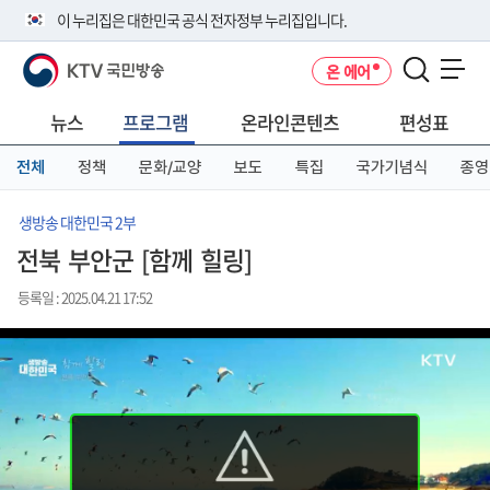
본
메
전
이 누리집은 대한민국 공식 전자정부 누리집입니다.
문
뉴
체
바
바
메
KTV 국민방송
온 에어
로
로
뉴
공식 누리집 주소 확인하기
메뉴 열기
가
가
바
go.kr 주소를 사용하는 누리집은 대한민국 정부기관이 관리하는 누리집입
기
기
로
뉴스
프로그램
온라인콘텐츠
편성표
니다.
가
이밖에 or.kr 또는 .kr등 다른 도메인 주소를 사용하고 있다면 아래 URL에
기
전체
정책
문화/교양
보도
특집
국가기념식
종영
서 도메인 주소를 확인해 보세요
운영중인 공식 누리집보기
생방송 대한민국 2부
전북 부안군 [함께 힐링]
등록일 : 2025.04.21 17:52