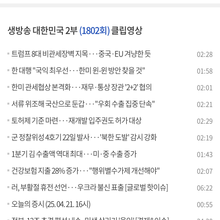
생방송 대한민국 2부
(1802회)
클립영상
트럼프 8대 비관세장벽 지목···중국·EU 겨냥한 듯
02:28
한 대행 "국익 최우선···한미 윈-윈 방안 찾을 것"
01:58
한미 관세협상 본격화···재무·통상 장관 '2+2' 협의
02:01
서류 위조해 국산으로 둔갑···"우회 수출 집중 단속"
02:21
토허제 기준 마련···재개발 입주권도 허가 대상
02:29
군 정찰위성 4호기 22일 발사···'북한 도발' 감시 강화
02:19
1분기 김 수출액 역대 최대···미·중 수출 증가
01:43
건강보험 지출 28% 증가···"행위별수가제 개선해야"
02:07
러, 부활절 휴전 선언···우크라 불신 표출 [글로벌 핫이슈]
06:22
오늘의 증시 (25. 04. 21. 16시)
00:55