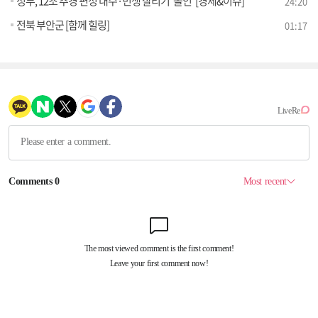
정부, 12조 추경 편성 내수·민생 살리기 '올인' [경제&이슈]
24:20
전북 부안군 [함께 힐링]
01:17