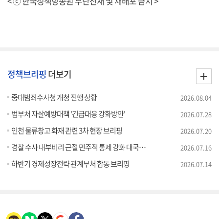
< ⓒ 한국정책방송원 무단전재 및 재배포 금지 >
정책브리핑
더보기
중대범죄수사청 개청 진행 상황
2026.08.04
범부처 자살예방대책 '긴급대응 강화방안'
2026.07.28
인천 물류창고 화재 관련 3차 현장 브리핑
2026.07.20
경찰 수사 내부비리 근절 민주적 통제 강화 대국민 담화
2026.07.16
하반기 경제성장전략 관계부처 합동 브리핑
2026.07.14