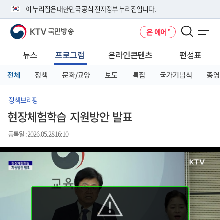
본
메
전
이 누리집은 대한민국 공식 전자정부 누리집입니다.
문
뉴
체
바
바
메
KTV 국민방송
온 에어
로
로
뉴
공식 누리집 주소 확인하기
메뉴 열기
가
가
바
go.kr 주소를 사용하는 누리집은 대한민국 정부기관이 관리하는 누리집입
기
기
로
뉴스
프로그램
온라인콘텐츠
편성표
니다.
가
이밖에 or.kr 또는 .kr등 다른 도메인 주소를 사용하고 있다면 아래 URL에
기
전체
정책
문화/교양
보도
특집
국가기념식
종영
서 도메인 주소를 확인해 보세요
운영중인 공식 누리집보기
정책브리핑
현장체험학습 지원방안 발표
등록일 : 2026.05.28 16:10