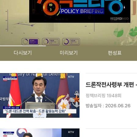
다시보기
미리보기
편성표
검색 조건
검색어 입력
검색
드론작전사령부 개편 -
정책브리핑 1948회
방송일자 : 2026.06.26