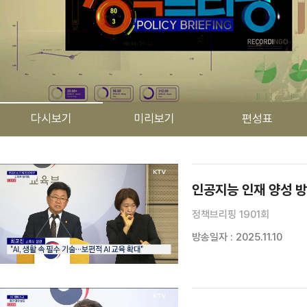
다시보기
미리보기
편성표
검색 조건
검색어 입력
검색
인공지능 인재 양성 
정책브리핑 1901회
방송일자 : 2025.11.10