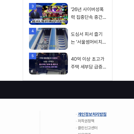
변수
3
'26년 사이버성폭
력 집중단속 중간
성과 발표···향후 추
4
진계획은?
도심서 피서 즐기
는 '서울썸머비치'
인기몰이
5
40억 이상 초고가
주택 세부담 급증···
실수요자 보호 강
화
개인정보처리방침
저작권정책
클린신고센터