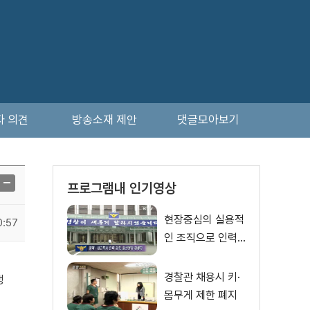
자 의견
방송소재 제안
댓글모아보기
프로그램내 인기영상
현장중심의 실용적
0:57
인 조직으로 인력
재배치
경찰관 채용시 키·
생
몸무게 제한 폐지