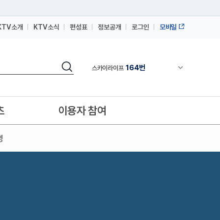
KTV소개
KTV소식
편성표
정보공개
로그인
모바일
164번
스카이라이프
64번
IPTV(KT, SKB, LGU+)
검색
164번
채널안내 펼쳐
스카이라이프
64번
IPTV(KT, SKB, LGU+)
164번
스카이라이프
츠
이용자 참여
영