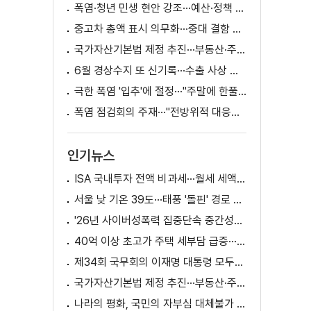
폭염·청년 민생 현안 강조···예산·정책 방향 제시
중고차 총액 표시 의무화···중대 결함 시 '계약 해제'
국가자산기본법 제정 추진···부동산·주식 등 통합 관리
6월 경상수지 또 신기록···수출 사상 첫 1천억 달러
극한 폭염 '입추'에 절정···"주말에 한풀 꺾인다"
폭염 점검회의 주재···"전방위적 대응체계 가동"
인기뉴스
ISA 국내투자 전액 비과세···월세 세액공제 확대
서울 낮 기온 39도···태풍 '돌핀' 경로 변수
'26년 사이버성폭력 집중단속 중간성과 발표···향후 추진계획은?
40억 이상 초고가 주택 세부담 급증···실수요자 보호 강화
제34회 국무회의 이재명 대통령 모두발언
국가자산기본법 제정 추진···부동산·주식 등 통합 관리
나라의 평화, 국민의 자부심 대체불가 대한민국 이재명 대통령 모두말씀