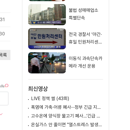
불법 성매매업소
특별단속
.31
30
전국 경찰서 ‘야간·
휴일 민원처리센
터’ 설치
목록
이동식 과속단속카
메라 개선 운용
최신영상
LIVE 정책 썰 (43회)
폭염에 가축·어류 폐사···정부 긴급 지원책 마련
고수온에 양식장 물고기 폐사...'긴급 방류' 지원
온실가스 안 줄이면 "열스트레스 발생일 29배 증가"