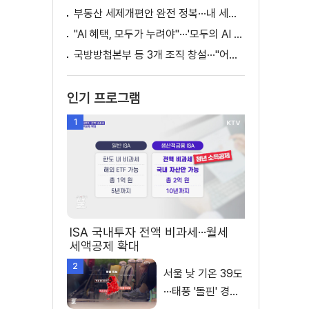
부동산 세제개편안 완전 정복···내 세금 어떻게 달라지나? [K-정책 사용법]
"AI 혜택, 모두가 누려야"···'모두의 AI 성장사다리' 출범
국방방첩본부 등 3개 조직 창설···"어두운 방첩사 결별"
인기 프로그램
1
ISA 국내투자 전액 비과세···월세
세액공제 확대
2
서울 낮 기온 39도
···태풍 '돌핀' 경로