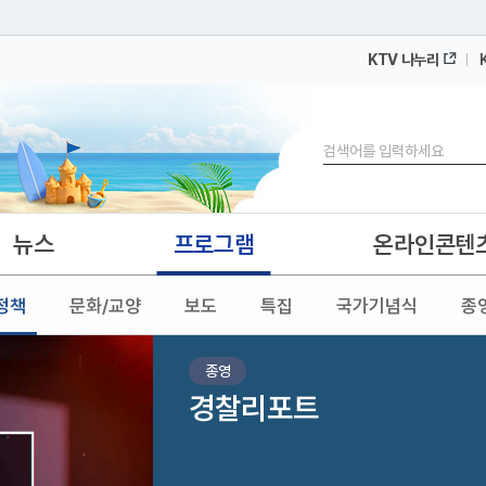
KTV 나누리
 누리집입니다.
 아래 URL에서 도메인 주소를 확인해 보세요
검색
뉴스
프로그램
온라인콘텐
정책
문화/교양
보도
특집
국가기념식
종
종영
경찰리포트