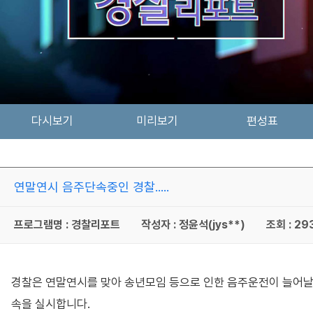
다시보기
미리보기
편성표
연말연시 음주단속중인 경찰.....
프로그램명 : 경찰리포트
작성자 : 정윤석(jys**)
조회 : 29
경찰은 연말연시를 맞아 송년모임 등으로 인한 음주운전이 늘어날 것
속을 실시합니다.