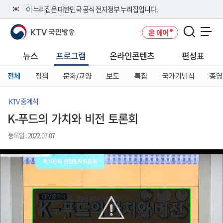
본
메
전
이 누리집은 대한민국 공식 전자정부 누리집입니다.
문
뉴
체
바
바
메
KTV 국민방송
온 에어
로
로
뉴
공식 누리집 주소 확인하기
메뉴 열기
가
가
바
go.kr 주소를 사용하는 누리집은 대한민국 정부기관이 관리하는 누리집입
기
기
로
뉴스
프로그램
온라인콘텐츠
편성표
니다.
가
이밖에 or.kr 또는 .kr등 다른 도메인 주소를 사용하고 있다면 아래 URL에
기
전체
정책
문화/교양
보도
특집
국가기념식
종영
서 도메인 주소를 확인해 보세요
운영중인 공식 누리집보기
KTV 중계석
K-푸드의 가치와 비전 토론회
등록일 : 2022.07.07