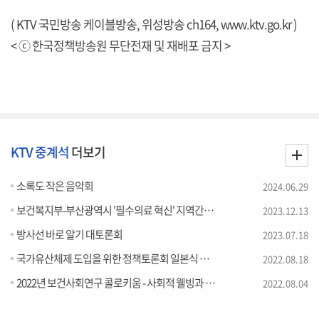
( KTV 국민방송 케이블방송, 위성방송 ch164,
www.ktv.go.kr
)
< ⓒ 한국정책방송원 무단전재 및 재배포 금지 >
KTV 중계석
더보기
소록도 작은 음악회
2024.06.29
보건복지부-부산광역시 '필수의료 혁신' 지역간담회
2023.12.13
방사선 바로 알기 대토론회
2023.07.18
국가유산체제 도입을 위한 정책토론회 일본식 문화체제 60년, 국가유산체제로 패러다임 전환
2022.08.18
2022년 보건사회연구 콜로키움 - 사회적 웰빙과 정신건강에 대한 다층적 모색
2022.08.04