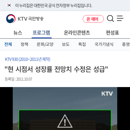
본
메
전
이 누리집은 대한민국 공식 전자정부 누리집입니다.
문
뉴
체
바
바
메
KTV 국민방송
온 에어
로
로
뉴
공식 누리집 주소 확인하기
메뉴 열기
가
가
바
go.kr 주소를 사용하는 누리집은 대한민국 정부기관이 관리하는 누리집입
기
기
로
뉴스
프로그램
온라인콘텐츠
편성표
니다.
가
이밖에 or.kr 또는 .kr등 다른 도메인 주소를 사용하고 있다면 아래 URL에
기
전체
정책
문화/교양
보도
특집
국가기념식
종영
서 도메인 주소를 확인해 보세요
운영중인 공식 누리집보기
KTV 930 (2010~2011년 제작)
"현 시점서 성장률 전망치 수정은 성급"
등록일 : 2011.10.07