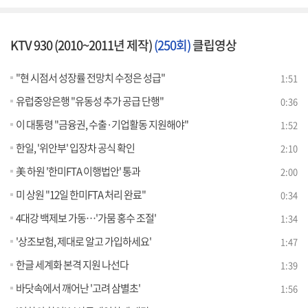
KTV 930 (2010~2011년 제작)
(250회)
클립영상
"현 시점서 성장률 전망치 수정은 성급"
1:51
유럽중앙은행 "유동성 추가 공급 단행"
0:36
이 대통령 "금융권, 수출·기업활동 지원해야"
1:52
한일, '위안부' 입장차 공식 확인
2:10
美 하원 '한미FTA 이행법안' 통과
2:00
미 상원 "12일 한미FTA 처리 완료"
0:34
4대강 백제보 가동…'가뭄 홍수 조절'
1:34
'상조보험, 제대로 알고 가입하세요'
1:47
한글 세계화 본격 지원 나선다
1:39
바닷속에서 깨어난 '고려 삼별초'
1:56