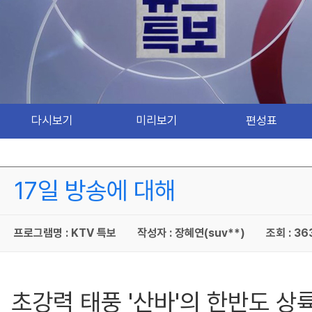
다시보기
미리보기
편성표
17일 방송에 대해
프로그램명 : KTV 특보
작성자 : 장혜연(suv**)
조회 : 36
초강력 태풍 '산바'의 한반도 상륙에