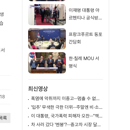
식
이재명 대통령 아
 생
르헨티나 공식방문
습
대통령궁 환영행사
프랑크푸르트 동포
간담회
해서
한·칠레 MOU 서
명식
최신영상
.18
폭염에 악취까지 이중고···멈출 수 없는 필수노동
'입추' 무색한 극한 더위···주말엔 비·소나기
이 대통령, 국가폭력 피해자 오찬···"책임지고 치유"
목록
차 사러 갔다 '멘붕'?···중고차 시장 달라진다