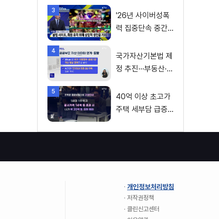
변수
3
'26년 사이버성폭
력 집중단속 중간
성과 발표···향후 추
4
진계획은?
국가자산기본법 제
정 추진···부동산·주
식 등 통합 관리
5
40억 이상 초고가
주택 세부담 급증···
실수요자 보호 강
화
개인정보처리방침
저작권정책
클린신고센터