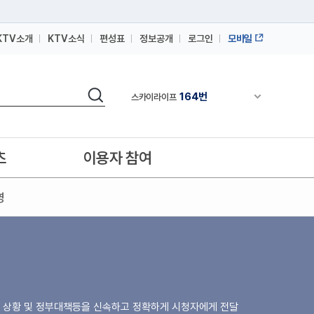
164번
스카이라이프
KTV소개
KTV소식
편성표
정보공개
로그인
모바일
64번
IPTV(KT, SKB, LGU+)
164번
스카이라이프
검색
채널안내 펼쳐
64번
IPTV(KT, SKB, LGU+)
164번
스카이라이프
츠
이용자 참여
영
주요 상황 및 정부대책등을 신속하고 정확하게 시청자에게 전달