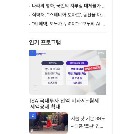
나라의 평화, 국민의 자부심 대체불가 대한민국 이재명 대통령 모두말씀
식약처, "'스테비아 토마토', 농산물 아닌 가공식품"
"AI 혜택, 모두가 누려야"···'모두의 AI 성장사다리' 출범
인기 프로그램
1
ISA 국내투자 전액 비과세···월세
세액공제 확대
2
서울 낮 기온 39도
···태풍 '돌핀' 경로