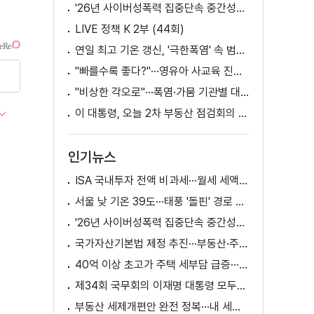
'26년 사이버성폭력 집중단속 중간성과 발표···향후 추진계획은?
LIVE 정책 K 2부 (44회)
연일 최고 기온 갱신, '극한폭염' 속 범정부 피해 예방 대책은? [정.주.행]
"빠를수록 좋다?"···영유아 사교육 진실과 해법은?
"비상한 각오로"···폭염·가뭄 기관별 대책은?
이 대통령, 오늘 2차 부동산 점검회의 주재
인기뉴스
ISA 국내투자 전액 비과세···월세 세액공제 확대
서울 낮 기온 39도···태풍 '돌핀' 경로 변수
'26년 사이버성폭력 집중단속 중간성과 발표···향후 추진계획은?
국가자산기본법 제정 추진···부동산·주식 등 통합 관리
40억 이상 초고가 주택 세부담 급증···실수요자 보호 강화
제34회 국무회의 이재명 대통령 모두발언
부동산 세제개편안 완전 정복···내 세금 어떻게 달라지나? [K-정책 사용법]