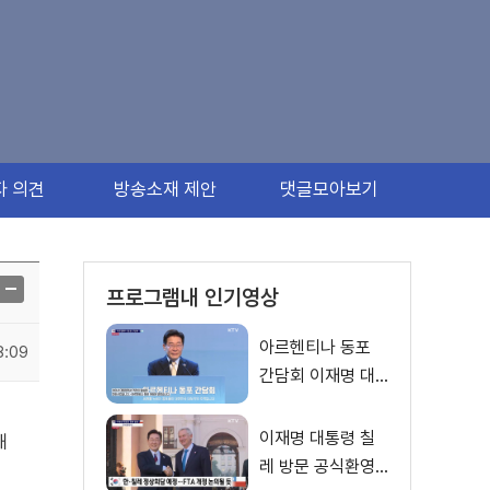
자 의견
방송소재 제안
댓글모아보기
프로그램내 인기영상
아르헨티나 동포
8:09
간담회 이재명 대
통령 모두발언
이재명 대통령 칠
해
레 방문 공식환영