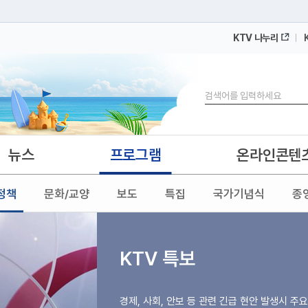
KTV 나누리
 누리집입니다.
 아래 URL에서 도메인 주소를 확인해 보세요
검색
뉴스
프로그램
온라인콘텐
정책
문화/교양
보도
특집
국가기념식
종
KTV 특보
경제, 사회, 안보 등 관련 긴급 현안 발생시 