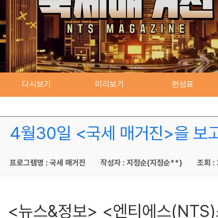
다시보기
미리보기
편성표
4월30일 <국세 매거진>을 보
프로그램명 : 국세 매거진
작성자 : 지정순(지정순**)
조회 :
<뉴스&정보> <엔티에스(NTS