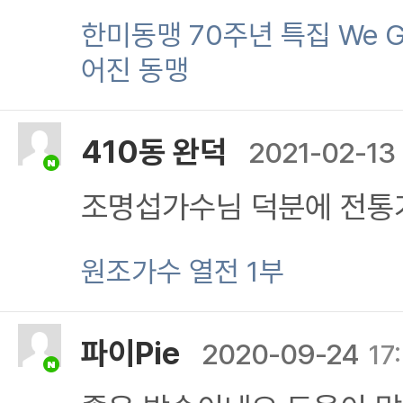
던 많은 부분들을 조금알게
한미동맹 70주년 특집 We Go 
어진 동맹
고 새겨야 미래가 있다고 
수 있는 것은 지난세월 선
410동 완덕
2021-02-13
문이 아닐까 합니다. 한미
조명섭가수님 덕분에 전통
후손들에게 올바른 역사를
네요. 전통가요의 맥을 이
원조가수 열전 1부
다 이 나라를 지켜낸 선조
맙네요 시청잘하였습니다
파이Pie
2020-09-24
17
" 감사합니다, 제가 이 땅