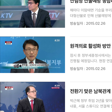
산림청 산불예방 종합
해마다 이맘때면 기승을 부리
대형산불로 인해 산불예방에 
봄철산불 위험이 어느 해보다
방송일자 : 2015.02.26
마련돼 있는지 산림청의 이규
원격의료 활성화 방안
잠시 후 정부세종청사에서는
방송일자 : 2015.02.26
전환기 맞은 남북관계 
박근혜 정부 취임 2년을 맞
내용, 서울 스튜디오 연결해
대통령 취임 2년, 전환기를 