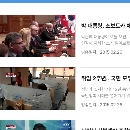
검색 조건
검색어 입력
검색
박 대통령, 소보트카 
박근혜 대통령이 오늘 오전 
연결해 자세한 소식 알아보겠습
우리나라를 찾은 것이 14년 
방송일자 : 2015.02.26
밀로스 제만 당시 총리 이후 1
취임 2주년…국민 모두
정부가 실시한 지난 2년 동
국민행복 시대를 열어가기 위
2012년 기준 우리나라의 노
방송일자 : 2015.02.26
큰 문제점으로 지적되고 있는 