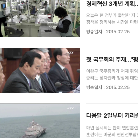
경제혁신 3개년 계획
오늘은 현 정부가 출범한 지 
정책을 정리하는 시간을 마련
기자가 정리했습니다. [기사내
방송일자 : 2015.02.25
이끌 경제성장 모델인 경제혁신
첫 국무회의 주재…"
이완구 국무총리가 어제 취임
총리는 장차관과 청장에 대한
기자가 보도합니다. [기사내
방송일자 : 2015.02.25
첫 국무회의를 주재한 이완구 
다음달 2일부터 키리
매년 실시되는 한미 연합훈련
훈련에는 미군의 연안전투함인