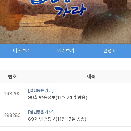
다시보기
미리보기
편성표
검색 조건
검색어 입력
검색
번호
제목
[철밥통은 가라]
198290
90회 방송정보(11월 24일 방송)
[철밥통은 가라]
198280
89회 방송정보(11월 17일 방송)