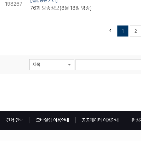
[철밥통은 가라]
198267
76회 방송정보(8월 18일 방송)
1
2
제목
견학 안내
모바일앱 이용안내
공공데이터 이용안내
편성