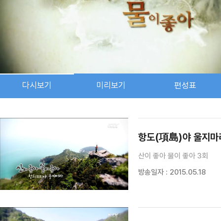
다시보기
미리보기
편성표
검색 조건
검색어 입력
검색
항도(項島)야 울지마
산이 좋아 물이 좋아 3회
방송일자 : 2015.05.18