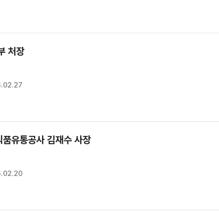
부 처장
.02.27
품유통공사 김재수 사장
.02.20