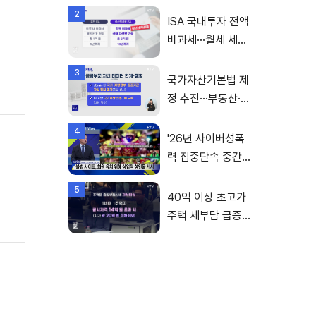
2
ISA 국내투자 전액
비과세···월세 세액
공제 확대
3
국가자산기본법 제
정 추진···부동산·주
식 등 통합 관리
4
'26년 사이버성폭
력 집중단속 중간
성과 발표···향후 추
5
진계획은?
40억 이상 초고가
주택 세부담 급증···
실수요자 보호 강
화