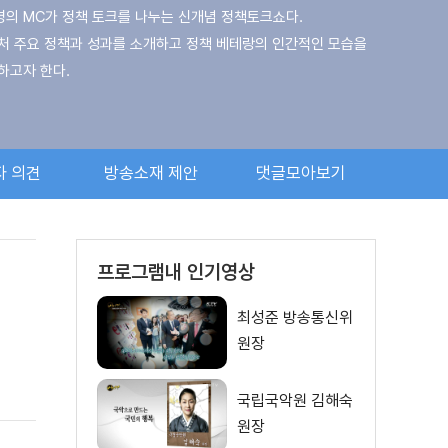
명의 MC가 정책 토크를 나누는 신개념 정책토크쇼다.
처 주요 정책과 성과를 소개하고 정책 베테랑의 인간적인 모습을
하고자 한다.
소통의 매개체가 되고자 국무총리, 중앙부처 장관이 직접 출연해
, 정책의 당위성과 필요성을 적극적으로 알린다.
자 의견
방송소재 제안
댓글모아보기
 지성과 미모를 겸비한 손문선 아나운서가 환상의 호흡을
이 되어, 각 부처의 베테랑을 상대한다.
프로그램내 인기영상
최성준 방송통신위
원장
국립국악원 김해숙
원장