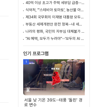
40억 이상 초고가 주택 세부담 급증···실수요자 보호 강화
식약처, "'스테비아 토마토', 농산물 아닌 가공식품"
제34회 국무회의 이재명 대통령 모두발언
부동산 세제개편안 완전 정복···내 세금 어떻게 달라지나? [K-정책 사용법]
나라의 평화, 국민의 자부심 대체불가 대한민국 이재명 대통령 모두말씀
"AI 혜택, 모두가 누려야"···'모두의 AI 성장사다리' 출범
인기 프로그램
1
서울 낮 기온 39도···태풍 '돌핀' 경
로 변수