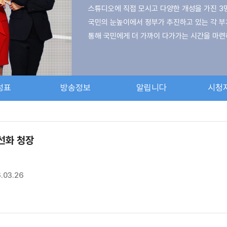
스튜디오에 직접 모시고 다양한 개성을 가진 3
국민의 눈높이에서 정부가 추진하고 있는 각 부
통해 국민에게 더 가까이 다가가는 시간을 마련
- 정책 토크쇼 ‘베테랑’은 정부와 국민 사이 
국민을 위한 정책현장의 행보를 신속히 소개하고
성표
방송정보
알립니다
시청
온화한 미소와 카리스마를 지닌 장하용 교수와
자랑하고, KTV의 꽃미남 임상재 기자가 베테랑
선화 청장
.03.26