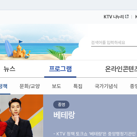
KTV 나누리
 누리집입니다.
 아래 URL에서 도메인 주소를 확인해 보세요
검색
뉴스
프로그램
온라인콘텐
정책
문화/교양
보도
특집
국가기념식
종
종영
베테랑
- KTV 정책 토크쇼 ‘베테랑’은 중앙행정기관인 