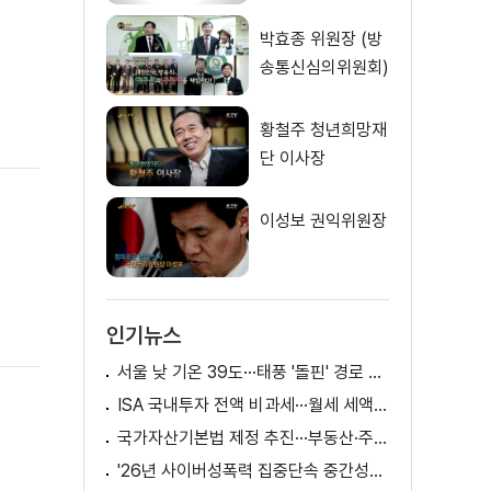
박효종 위원장 (방
송통신심의위원회)
황철주 청년희망재
단 이사장
이성보 권익위원장
인기뉴스
서울 낮 기온 39도···태풍 '돌핀' 경로 변수
ISA 국내투자 전액 비과세···월세 세액공제 확대
국가자산기본법 제정 추진···부동산·주식 등 통합 관리
'26년 사이버성폭력 집중단속 중간성과 발표···향후 추진계획은?