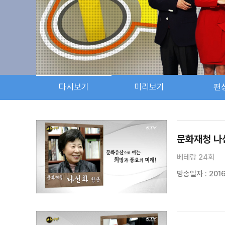
다시보기
미리보기
편
검색 조건
검색어 입력
검색
문화재청 나
베테랑 24회
방송일자 : 2016