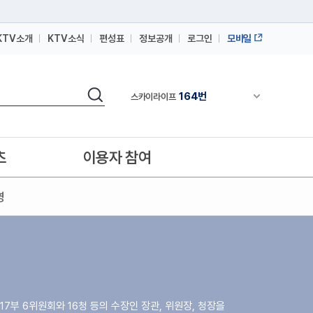
KTV소개
KTV소식
편성표
정보공개
로그인
모바일
164번
스카이라이프
검색
64번
채널안내 펼쳐
IPTV(KT, SKB, LGU+)
164번
스카이라이프
64번
IPTV(KT, SKB, LGU+)
츠
이용자 참여
164번
스카이라이프
영
17부 6위원회와 16청 등의 수장인 장관, 위원장, 청장을