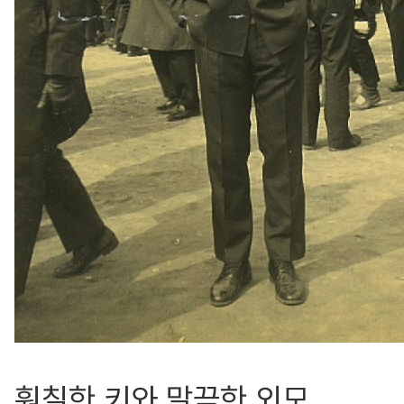
훤칠한 키와 말끔한 외모