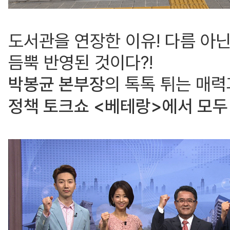
도서관을 연장한 이유! 다름 아
듬뿍 반영된 것이다?!
박봉균 본부장
의 톡톡 튀는 매
정책 토크쇼 <베테랑>에서 모두