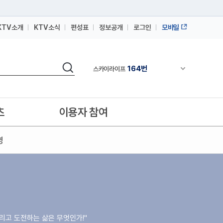
KTV소개
KTV소식
편성표
정보공개
로그인
모바일
164번
스카이라이프
64번
IPTV(KT, SKB, LGU+)
검색
164번
채널안내 펼쳐
스카이라이프
64번
IPTV(KT, SKB, LGU+)
164번
스카이라이프
츠
이용자 참여
영
그리고 도전하는 삶은 무엇인가!"