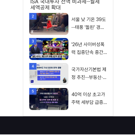
ISA 국내투자 전액 비과세···월세
세액공제 확대
2
서울 낮 기온 39도
···태풍 '돌핀' 경로
변수
3
'26년 사이버성폭
력 집중단속 중간
성과 발표···향후 추
4
진계획은?
국가자산기본법 제
정 추진···부동산·주
식 등 통합 관리
5
40억 이상 초고가
주택 세부담 급증···
실수요자 보호 강
화