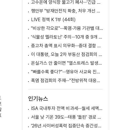
고수온에 양식장 물고기 폐사···'긴급 방류' 지원
행안부 "방재안전직 확충, 처우 개선 등 위한 제도개선 추진" [정책 바로보기]
LIVE 정책 K 1부 (44회)
"비상한 각오로"···폭염·가뭄 기관별 대책은?
'식물성 멜라토닌' 주의···10개 중 9개 처방 용량 초과
중고차 총액 표시 의무화···중대 결함 시 '계약 해제'
이 대통령, 오늘 2차 부동산 점검회의 주재
온실가스 안 줄이면 "열스트레스 발생일 29배 증가"
"빠를수록 좋다?"···영유아 사교육 진실과 해법은?
폭염 점검회의 주재···"전방위적 대응체계 가동"
도
인기뉴스
보
ISA 국내투자 전액 비과세···월세 세액공제 확대
활
표
서울 낮 기온 39도···태풍 '돌핀' 경로 변수
'26년 사이버성폭력 집중단속 중간성과 발표···향후 추진계획은?