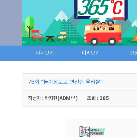
다시보기
미리보기
편
75회 “놀이점토로 변신한 우리쌀”
작성자 : 박지현(ADM**)
조회 : 385