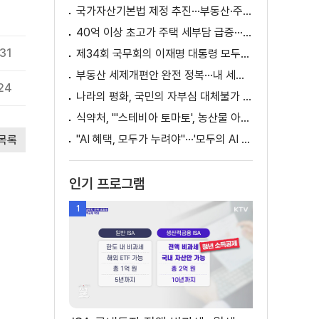
국가자산기본법 제정 추진···부동산·주식 등 통합 관리
40억 이상 초고가 주택 세부담 급증···실수요자 보호 강화
.31
제34회 국무회의 이재명 대통령 모두발언
부동산 세제개편안 완전 정복···내 세금 어떻게 달라지나? [K-정책 사용법]
24
나라의 평화, 국민의 자부심 대체불가 대한민국 이재명 대통령 모두말씀
식약처, "'스테비아 토마토', 농산물 아닌 가공식품"
"AI 혜택, 모두가 누려야"···'모두의 AI 성장사다리' 출범
목록
인기 프로그램
1