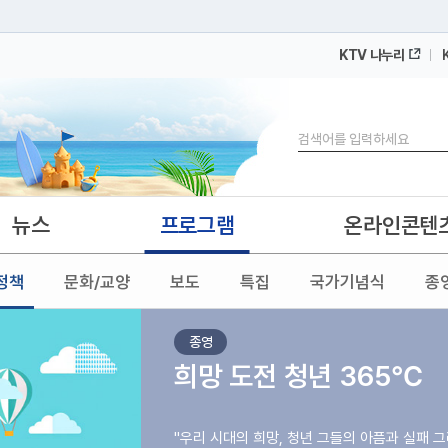
KTV 나누리
 누리집입니다.
 아래 URL에서 도메인 주소를 확인해 보세요
검색
뉴스
프로그램
온라인콘텐
정책
문화/교양
보도
특집
국가기념식
종
종영
희망 도전 청년 365℃
"우리 시대의 희망, 청년 그들의 아픔과 실패 