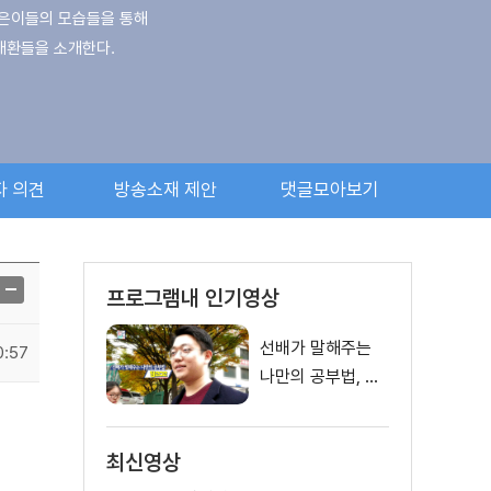
젊은이들의 모습들을 통해
애환들을 소개한다.
자 의견
방송소재 제안
댓글모아보기
프로그램내 인기영상
선배가 말해주는
0:57
나만의 공부법, 팀
202 - 이주영 (29,
팀202 대표)
최신영상