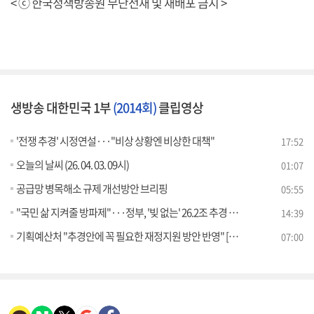
< ⓒ 한국정책방송원 무단전재 및 재배포 금지 >
생방송 대한민국 1부
(2014회)
클립영상
'전쟁 추경' 시정연설···"비상 상황엔 비상한 대책"
17:52
오늘의 날씨 (26. 04. 03. 09시)
01:07
공급망 병목해소 규제 개선방안 브리핑
05:55
"국민 삶 지켜줄 방파제"···정부, '빚 없는' 26.2조 추경 편성
14:39
기획예산처 "추경안에 꼭 필요한 재정지원 방안 반영" [정책 바로보기]
07:00