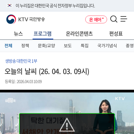
본
메
전
이 누리집은 대한민국 공식 전자정부 누리집입니다.
문
뉴
체
바
바
메
KTV 국민방송
온 에어
로
로
뉴
공식 누리집 주소 확인하기
메뉴 열기
가
가
바
go.kr 주소를 사용하는 누리집은 대한민국 정부기관이 관리하는 누리집입
기
기
로
뉴스
프로그램
온라인콘텐츠
편성표
니다.
가
이밖에 or.kr 또는 .kr등 다른 도메인 주소를 사용하고 있다면 아래 URL에
기
전체
정책
문화/교양
보도
특집
국가기념식
종영
서 도메인 주소를 확인해 보세요
운영중인 공식 누리집보기
생방송 대한민국 1부
오늘의 날씨 (26. 04. 03. 09시)
등록일 : 2026.04.03 10:09