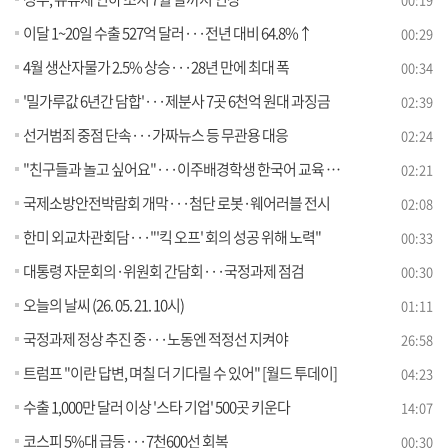
이달 1~20일 수출 527억 달러···전년 대비 64.8%↑
00:29
4월 생산자물가 2.5% 상승···28년 만에 최대 폭
00:34
'밀가루값 6년간 담합'···제분사 7곳 6천억 원대 과징금
02:39
선거범죄 중점 단속···가짜뉴스 등 무관용 대응
02:24
"친구들과 놀고 싶어요"···이주배경학생 한국어 교육 지원
02:21
국제소방안전박람회 개막···첨단 로봇·웨어러블 전시
02:08
한미 외교차관회담···"'킥 오프' 회의 성공 위해 노력"
00:33
대통령 자문회의·위원회 간담회···국정과제 점검
00:30
오늘의 날씨 (26. 05. 21. 10시)
01:11
국정과제 정상 추진 중···노동엔 적정선 지켜야
26:58
트럼프 "이란 답변, 며칠 더 기다릴 수 있어" [월드 투데이]
04:23
수출 1,000만 달러 이상 '스타 기업' 500곳 키운다
14:07
코스피 5%대 급등···7천600선 회복
00:30