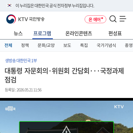
본
메
전
이 누리집은 대한민국 공식 전자정부 누리집입니다.
문
뉴
체
바
바
메
KTV 국민방송
온 에어
로
로
뉴
공식 누리집 주소 확인하기
메뉴 열기
가
가
바
go.kr 주소를 사용하는 누리집은 대한민국 정부기관이 관리하는 누리집입
기
기
로
뉴스
프로그램
온라인콘텐츠
편성표
니다.
가
이밖에 or.kr 또는 .kr등 다른 도메인 주소를 사용하고 있다면 아래 URL에
기
전체
정책
문화/교양
보도
특집
국가기념식
종영
서 도메인 주소를 확인해 보세요
운영중인 공식 누리집보기
생방송 대한민국 1부
대통령 자문회의·위원회 간담회···국정과제
점검
등록일 : 2026.05.21 11:56