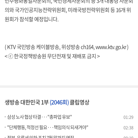
민주평화통일자문회의, 국민경제자문회의 등 3개 대통령 자문회
의와 국가인공지능전략위원회, 미래국방전략위원회 등 16개 위
원회가 참석할 예정입니다.
( KTV 국민방송 케이블방송, 위성방송 ch164,
www.ktv.go.kr
)
< ⓒ 한국정책방송원 무단전재 및 재배포 금지 >
생방송 대한민국 1부
(2046회)
클립영상
삼성 노사 협상 타결···"총파업 유보"
01:29
"단체행동, 적정선 필요···책임의식 되새겨야"
02:38
정부, 유류세 인하 조치 7월 말까지 연장
00:19