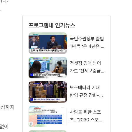
니다.
수
프로그램내 인기뉴스
국민주권정부 출범
1년 "남은 4년은 8
년처럼"
전셋집 경매 넘어
가도 '전세보증금'
먼저 돌려받는다
보조배터리 기내
반입 규정 강화··
·'수량·보관 제한'
달성까지
사람을 위한 스포
츠…'2030 스포츠
 없이
비전' 공개