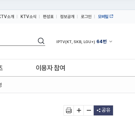
KTV소개
KTV소식
편성표
정보공개
로그인
모바일
164번
스카이라이프
검색
64번
채널안내 펼쳐
IPTV(KT, SKB, LGU+)
164번
스카이라이프
64번
IPTV(KT, SKB, LGU+)
츠
이용자 참여
164번
스카이라이프
영
공유