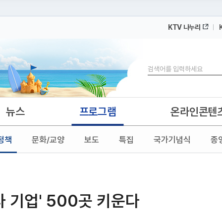
KTV 나누리
 누리집입니다.
 아래 URL에서 도메인 주소를 확인해 보세요
검색
뉴스
프로그램
온라인콘텐
정책
문화/교양
보도
특집
국가기념식
종
타 기업' 500곳 키운다