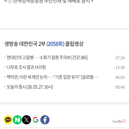
< ⓒ 한국정책방송원 무단전재 및 재배포 금지 >
생방송 대한민국 2부
(2058회)
클립영상
현대인의 고질병···소화기 질환 주의보 [건강 365]
27:24
나무호 조사 결과 브리핑
13:39
백악관, 이란 새 제안 논의···“기존 입장 유지” [글로벌 핫이슈]
06:03
오늘의 증시 (26. 05. 27. 16시)
00:40