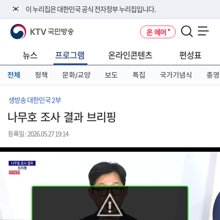
본
메
전
이 누리집은 대한민국 공식 전자정부 누리집입니다.
문
뉴
체
바
바
메
KTV 국민방송
온 에어
로
로
뉴
공식 누리집 주소 확인하기
메뉴 열기
가
가
바
go.kr 주소를 사용하는 누리집은 대한민국 정부기관이 관리하는 누리집입
기
기
로
뉴스
프로그램
온라인콘텐츠
편성표
니다.
가
이밖에 or.kr 또는 .kr등 다른 도메인 주소를 사용하고 있다면 아래 URL에
기
전체
정책
문화/교양
보도
특집
국가기념식
종영
서 도메인 주소를 확인해 보세요
운영중인 공식 누리집보기
생방송 대한민국 2부
나무호 조사 결과 브리핑
등록일 : 2026.05.27 19:14