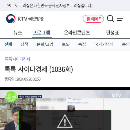
본
메
전
이 누리집은 대한민국 공식 전자정부 누리집입니다.
문
뉴
체
바
바
메
KTV 국민방송
온 에어
로
로
뉴
공식 누리집 주소 확인하기
메뉴 열기
가
가
바
go.kr 주소를 사용하는 누리집은 대한민국 정부기관이 관리하는 누리집입
기
기
로
뉴스
프로그램
온라인콘텐츠
편성표
니다.
가
이밖에 or.kr 또는 .kr등 다른 도메인 주소를 사용하고 있다면 아래 URL에
기
전체
정책
문화/교양
보도
특집
국가기념식
종영
서 도메인 주소를 확인해 보세요
운영중인 공식 누리집보기
톡톡 사이다경제
톡톡 사이다경제 (1036회)
등록일 : 2024.06.20 08:50