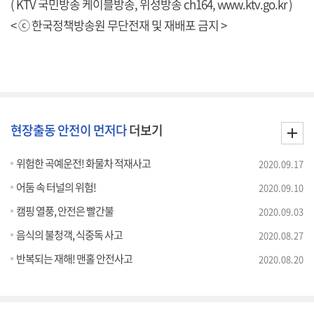
( KTV 국민방송 케이블방송, 위성방송 ch164,
www.ktv.go.kr
)
< ⓒ 한국정책방송원 무단전재 및 재배포 금지 >
현장출동 안전이 먼저다
더보기
위험한 곡예운전! 화물차 적재사고
2020.09.17
어둠 속 터널의 위험!
2020.09.10
캠핑 열풍, 안전은 빨간불
2020.09.03
음식의 불청객, 식중독 사고
2020.08.27
반복되는 재해! 맨홀 안전사고
2020.08.20