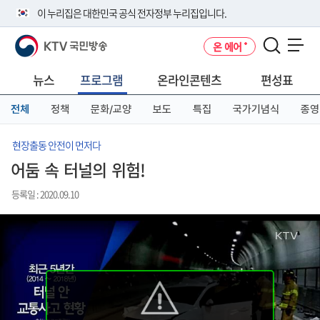
본
메
전
이 누리집은 대한민국 공식 전자정부 누리집입니다.
문
뉴
체
바
바
메
KTV 국민방송
온 에어
로
로
뉴
공식 누리집 주소 확인하기
메뉴 열기
가
가
바
go.kr 주소를 사용하는 누리집은 대한민국 정부기관이 관리하는 누리집입
기
기
로
뉴스
프로그램
온라인콘텐츠
편성표
니다.
가
이밖에 or.kr 또는 .kr등 다른 도메인 주소를 사용하고 있다면 아래 URL에
기
전체
정책
문화/교양
보도
특집
국가기념식
종영
서 도메인 주소를 확인해 보세요
운영중인 공식 누리집보기
현장출동 안전이 먼저다
어둠 속 터널의 위험!
등록일 : 2020.09.10