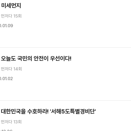
, 미세먼지
먼저다 15회
.01.09
 오늘도 국민의 안전이 우선이다!
 먼저다 14회
.01.02
 대한민국을 수호하라! '서해5도특별경비단'
먼저다 13회