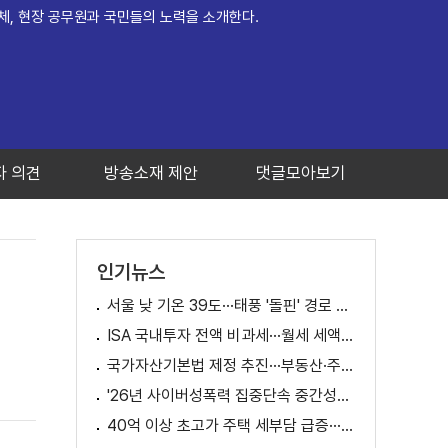
체, 현장 공무원과 국민들의 노력을 소개한다.
자 의견
방송소재 제안
댓글모아보기
인기뉴스
서울 낮 기온 39도···태풍 '돌핀' 경로 변수
ISA 국내투자 전액 비과세···월세 세액공제 확대
국가자산기본법 제정 추진···부동산·주식 등 통합 관리
'26년 사이버성폭력 집중단속 중간성과 발표···향후 추진계획은?
40억 이상 초고가 주택 세부담 급증···실수요자 보호 강화