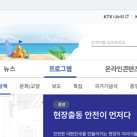
KTV 나누리
 누리집입니다.
 아래 URL에서 도메인 주소를 확인해 보세요
검색
뉴스
프로그램
온라인콘텐
정책
문화/교양
보도
특집
국가기념식
종
종영
현장출동 안전이 먼저다
안전한 대한민국을 만들어가는 현장의 이야기들