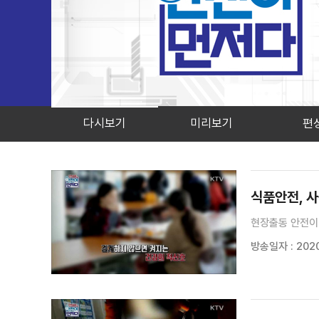
다시보기
미리보기
편
검색 조건
검색어 입력
검색
식품안전, 
현장출동 안전이 
방송일자 : 2020