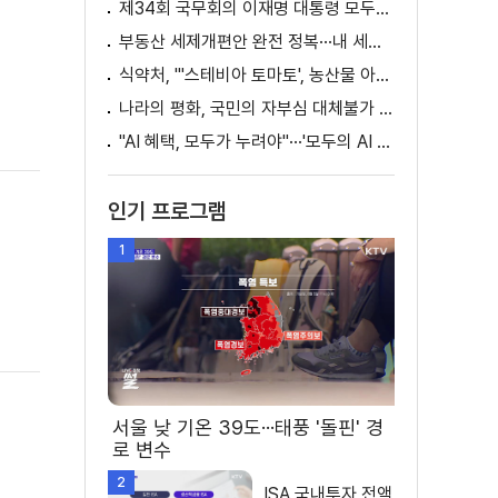
제34회 국무회의 이재명 대통령 모두발언
부동산 세제개편안 완전 정복···내 세금 어떻게 달라지나? [K-정책 사용법]
식약처, "'스테비아 토마토', 농산물 아닌 가공식품"
나라의 평화, 국민의 자부심 대체불가 대한민국 이재명 대통령 모두말씀
"AI 혜택, 모두가 누려야"···'모두의 AI 성장사다리' 출범
인기 프로그램
1
서울 낮 기온 39도···태풍 '돌핀' 경
로 변수
2
ISA 국내투자 전액