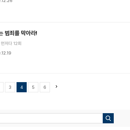
.12.26
는 범죄를 막아라!
먼저다 12회
12.19
3
4
5
6