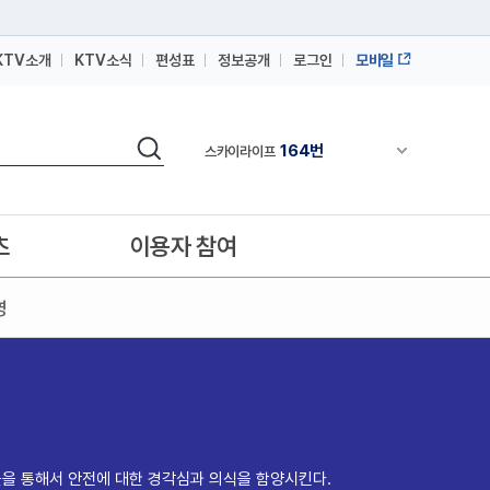
KTV소개
KTV소식
편성표
정보공개
로그인
모바일
164번
스카이라이프
검색
64번
채널안내 펼쳐
IPTV(KT, SKB, LGU+)
164번
스카이라이프
64번
IPTV(KT, SKB, LGU+)
츠
이용자 참여
164번
스카이라이프
영
을 통해서 안전에 대한 경각심과 의식을 함양시킨다.