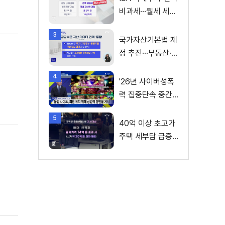
비과세···월세 세액
공제 확대
3
국가자산기본법 제
정 추진···부동산·주
식 등 통합 관리
4
'26년 사이버성폭
력 집중단속 중간
성과 발표···향후 추
5
진계획은?
40억 이상 초고가
주택 세부담 급증···
실수요자 보호 강
화