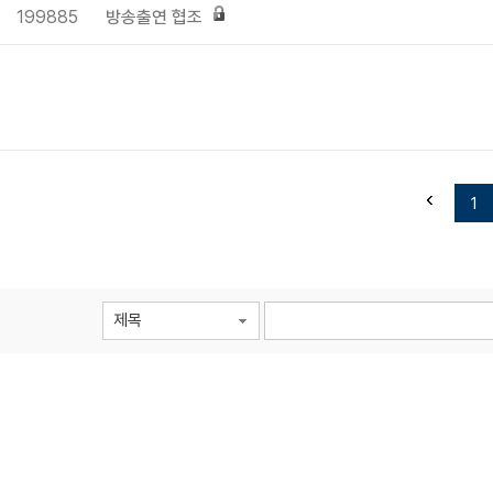
199885
방송출연 협조
1
제목